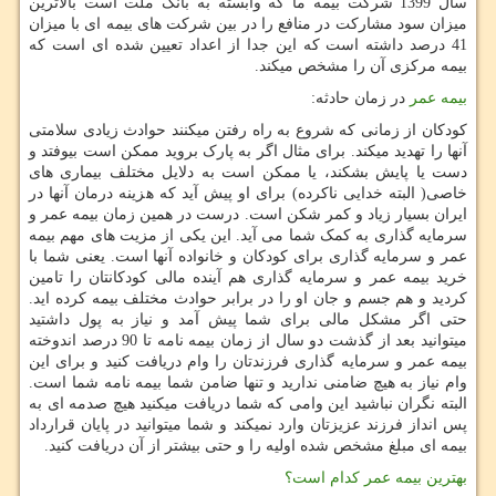
سال 1399 شرکت بیمه ما که وابسته به بانک ملت است بالاترین
میزان سود مشارکت در منافع را در بین شرکت های بیمه ای با میزان
41 درصد داشته است که این جدا از اعداد تعیین شده ای است که
بیمه مرکزی آن را مشخص میکند.
بیمه عمر
در زمان حادثه:
کودکان از زمانی که شروع به راه رفتن میکنند حوادث زیادی سلامتی
آنها را تهدید میکند. برای مثال اگر به پارک بروید ممکن است بیوفتد و
دست یا پایش بشکند، یا ممکن است به دلایل مختلف بیماری های
خاصی( البته خدایی ناکرده) برای او پیش آید که هزینه درمان آنها در
ایران بسیار زیاد و کمر شکن است. درست در همین زمان بیمه عمر و
سرمایه گذاری به کمک شما می آید. این یکی از مزیت های مهم بیمه
عمر و سرمایه گذاری برای کودکان و خانواده آنها است. یعنی شما با
خرید بیمه عمر و سرمایه گذاری هم آینده مالی کودکانتان را تامین
کردید و هم جسم و جان او را در برابر حوادث مختلف بیمه کرده اید.
حتی اگر مشکل مالی برای شما پیش آمد و نیاز به پول داشتید
میتوانید بعد از گذشت دو سال از زمان بیمه نامه تا 90 درصد اندوخته
بیمه عمر و سرمایه گذاری فرزندتان را وام دریافت کنید و برای این
وام نیاز به هیچ ضامنی ندارید و تنها ضامن شما بیمه نامه شما است.
البته نگران نباشید این وامی که شما دریافت میکنید هیچ صدمه ای به
پس انداز فرزند عزیزتان وارد نمیکند و شما میتوانید در پایان قرارداد
بیمه ای مبلغ مشخص شده اولیه را و حتی بیشتر از آن دریافت کنید.
بهترین بیمه عمر کدام است؟