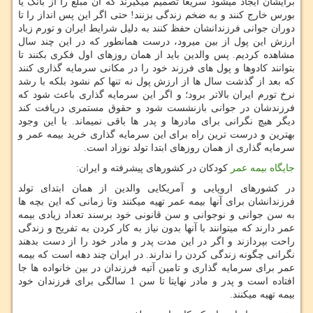
برایشان ایجاد میشود سریعا تصمیم میگیرند که آن مبلغ را از بانک یا
بورس خارج کنند و به ضخم زندگی بزنند! حتی اگر این پس انداز را تا
دوران جوانی فرزندانشان حفظ کنند به دلیل شرایط ایران و تورم زیاد
ارزش این پول از بین میرود، درست همانطور که در این چند سال
مشاهده کردیم. پس والدین باید از همان روزهای اول فکری بکنند تا
بتوانند کادوها و پول های فرزند خود را در مکانی سرمایه گذاری کنند
که بعد از گذشت سال ها از ارزش پول نه تنها کم نشود بلکه با رشد
نرخ تورم ایران بالاتر برود؛ و اگر این سرمایه گذاری باعث شود که
فرزندشان در جوانی بازنشست شود و حقوق مستمری دریافت کند
دیگر هیچ نگرانی برای مادرها و پدر ها باقی نمیماند. با این وجود
بهترین و درست ترین راه برای این سرمایه گذاری خرید بیمه عمر و
سرمایه گذاری از همان روزهای ابتدا تولد نوزاد است.
جایگاه بیمه عمر
کودکان در کشورهای پیشرفته و ایران:
در کشورهای اروپایی و آمریکایی والدین از همان ابتدای تولد
فرزندانشان برای آنها بیمه عمر تهیه میکنند وتا زمانی که این بچه ها
به سن جوانی و نوجوانی و سن قانونی خود برسند تعداد زیادی بیمه
عمر دارند که میتوانند با آنها بدون نیاز به کار کردن به تفریح و زندگی
راحت بپردازند و اگر در این مدت پدر و مادر خود را از دست بدهند
نگرانی چگونه زندگی کردن را ندارند. در ایران چند دهه است که بیمه
عمر برای سرمایه گذاری و تامین آتیه فرزندان در بین خانواده ها جا
افتاده است و پدر و مادر نهایتا تا سن 1 سالگی برای فرزندان خود
بیمه تهیه میکنند.