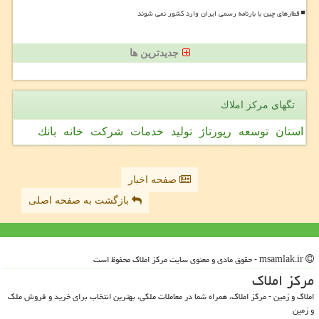
قطارهای چین با بارنامه رسمی ایران وارد کشور نمی شوند
جدیدترین ها
تگهای مركز املاك
استان
توسعه
رپورتاژ
تولید
خدمات
شركت
خانه
بانك
صفحه اخبار
بازگشت به صفحه اصلی
msamlak.ir - حقوق مادی و معنوی سایت مركز املاك محفوظ است
مركز املاك
املاک و زمین - مرکز املاک، همراه شما در معاملات ملکی، بهترین انتخاب برای خرید و فروش ملک
و زمین