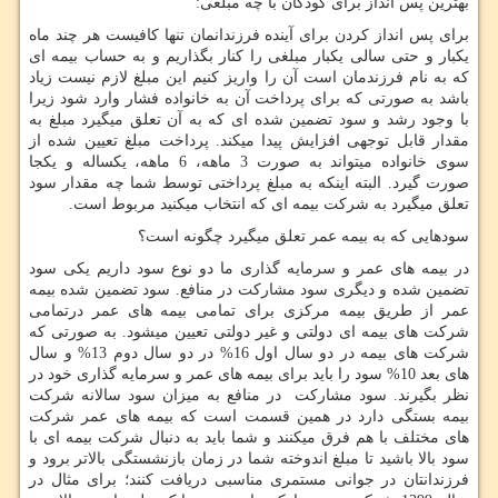
بهترین پس انداز برای کودکان با چه مبلغی:
برای پس انداز کردن برای آینده فرزندانمان تنها کافیست هر چند ماه
یکبار و حتی سالی یکبار مبلغی را کنار بگذاریم و به حساب بیمه ای
که به نام فرزندمان است آن را واریز کنیم این مبلغ لازم نیست زیاد
باشد به صورتی که برای پرداخت آن به خانواده فشار وارد شود زیرا
با وجود رشد و سود تضمین شده ای که به آن تعلق میگیرد مبلغ به
مقدار قابل توجهی افزایش پیدا میکند. پرداخت مبلغ تعیین شده از
سوی خانواده میتواند به صورت 3 ماهه، 6 ماهه، یکساله و یکجا
صورت گیرد. البته اینکه به مبلغ پرداختی توسط شما چه مقدار سود
تعلق میگیرد به شرکت بیمه ای که انتخاب میکنید مربوط است.
سودهایی که به بیمه عمر تعلق میگیرد چگونه است؟
در بیمه های عمر و سرمایه گذاری ما دو نوع سود داریم یکی سود
تضمین شده و دیگری سود مشارکت در منافع. سود تضمین شده بیمه
عمر از طریق بیمه مرکزی برای تمامی بیمه های عمر درتمامی
شرکت های بیمه ای دولتی و غیر دولتی تعیین میشود. به صورتی که
شرکت های بیمه در دو سال اول 16% در دو سال دوم 13% و سال
های بعد 10% سود را باید برای بیمه های عمر و سرمایه گذاری خود در
نظر بگیرند. سود مشارکت در منافع به میزان سود سالانه شرکت
بیمه بستگی دارد در همین قسمت است که بیمه های عمر شرکت
های مختلف با هم فرق میکنند و شما باید به دنبال شرکت بیمه ای با
سود بالا باشید تا مبلغ اندوخته شما در زمان بازنشستگی بالاتر برود و
فرزندانتان در جوانی مستمری مناسبی دریافت کنند؛ برای مثال در