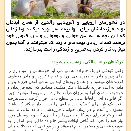
در کشورهای اروپایی و آمریکایی والدین از همان ابتدای
تولد فرزندانشان برای آنها بیمه عمر تهیه میکنند وتا زمانی
که این بچه ها به سن جوانی و نوجوانی و سن قانونی خود
برسند تعداد زیادی بیمه عمر دارند که میتوانند با آنها بدون
نیاز به کار کردن به تفریح و زندگی راحت بپردازند.
کودکانتان در 30 سالگی بازنشست میشوند!
وقتی کودکی در یک خانواده به دنیا می آید خوشحالی و امیدواری را
برای پدر و مادر به همراه می آورد و تمام فکر پدر و مادر معطوف
فرزندشان میشود و از همان روزهای ابتدایی به دنیا آمدن فرزند پدر و
مادر به آینده فرزند دلبندشان فکر میکنند. میدانیم که آینده فرزندان و
خوشبخت شدن آنها به میزان درآمد خانواده او مربوط میشود، زیرا
اگر خانواده ای از لحاظ مالی در سطح بالایی قرار گرفته باشد هرچند
وقت یک بار برای کودک خود مبلغی را پس انداز میکند که باعث
میشود در آینده و در زمان جوانی، فرزندشان دغدغه مالی نداشته
باشد و بتواند برای خود کار جدیدی را راه اندازی کند و یا وسایل مورد
نیاز خود را بخرد. اما گاهی اوقات بیشتر خانواده ها این پس انداز را به
صورت قطعی و مستمر انجام نمیدهند و در مواقعی که مشکلات مالی