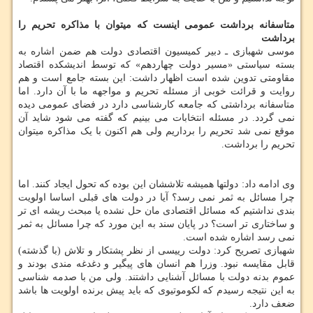
متاسفانه برداشت عمومی اینست که میتوان با مذاکره تحریم را
برداشت
موسی شهبازی ـ دبیر کمیسیون اقتصادی دولت هم ضمن اشاره به
بسته سیاستی «مسیر دولت چهاردهم» که توسط اندیشکده اقتصاد
مقاومتی تدوین شده است اظهار داشت: این بسته جامع است و هم
روایت و قرائت خوبی از مسئله تحریم و مواجهه ما با آن دارد. اما
متاسفانه برداشتی که جامعه کارشناسی دارد در فضای عمومی دیده
نمی گردد. در مسئله انتخابات می بینیم که گفته می شود شاید آن
موقع نمی شد تحریم را برداریم ولی هم اکنون با یک مذاکره میتوان
تحریم را برداشت.
وی ادامه داد: دولتها همیشه تلاششان این بوده که تحول ایجاد کنند. اما
چرا مسائل به ثمر نمی رسد؟ آیا در دولت های قبلی اساسا اولویت
بندی نداشتیم که مسائل اقتصادی مان حل نشده یا مبحث ریشه ای تر
و ساختاری تر است؟ در پایان سند به این مورد که چرا مسائل به ثمر
نمی رسد اشاره شده است.
شهبازی تصریح کرد: دولت رییسی از نظر پشتکار و تلاش (با گذشته)
قابل مقایسه نبود. وزرا هم انسان های پیگیر و دغدغه مندی بودند و
عموم بدنه دولت با مسائل آشنایی داشتند. ولی من با صدمه شناسی
به این نتیجه رسیدم که لکوموتیوی که باید پیش برنده اولویت ها باشد
ضعف دارد.