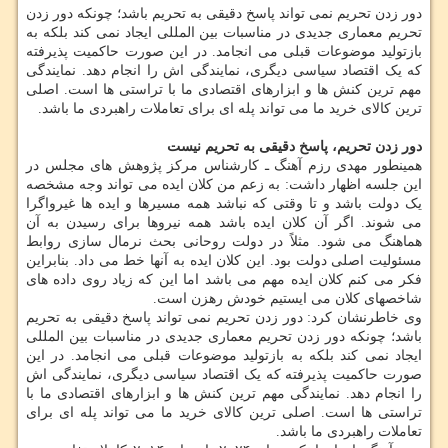
دور زدن تحریم نمی تواند پاسخ دقیقی به تحریم باشد؛ چونکه دور زدن
تحریم معماری جدیدی در مناسبات بین المللی ایجاد نمی کند بلکه به
بازتولید موضوعات قبلی می انجامد. در این صورت حاکمیت پذیرفته
که یک اقتصاد سیاسی دیگری، نمایندگی اش را انجام دهد. نمایندگی
مهم ترین کنش ها و ابزارهای اقتصادی ما با تراستی ها است. اصلی
ترین کالای خرید ما می تواند پله ای برای تعاملات راهبردی ما باشد.
دور زدن تحریم، پاسخ دقیقی به تحریم نیست
همینطور مهدی رزم آهنگ ـ کارشناس مرکز پژوهش های مجلس در
این جلسه اظهار داشت: به زعم من کلان ایده می تواند وجه مشخصه
یک دولت باشد و تا وقتی که نباشد همه مسیرها و ایده ها غیرواگرا
می شوند. اگر آن کلان ایده باشد همه نیروها برای رسیدن به آن
هماهنگ می شود. مثلاً در دولت روحانی بحث نرمال سازی روابط
مسئولیت اصلی دولت بود. این کلان ایده به آنها خط می داد. بنابراین
فکر می کنم کلان ایده مهم می باشد اما این که زیاد روی داده های
شاخصهای کلان می ایستیم خودش رهزن است.
وی خاطرنشان کرد: دور زدن تحریم نمی تواند پاسخ دقیقی به تحریم
باشد؛ چونکه دور زدن تحریم معماری جدیدی در مناسبات بین المللی
ایجاد نمی کند بلکه به بازتولید موضوعات قبلی می انجامد. در این
صورت حاکمیت پذیرفته که یک اقتصاد سیاسی دیگری، نمایندگی اش
را انجام دهد. نمایندگی مهم ترین کنش ها و ابزارهای اقتصادی ما با
تراستی ها است. اصلی ترین کالای خرید ما می تواند پله ای برای
تعاملات راهبردی ما باشد.