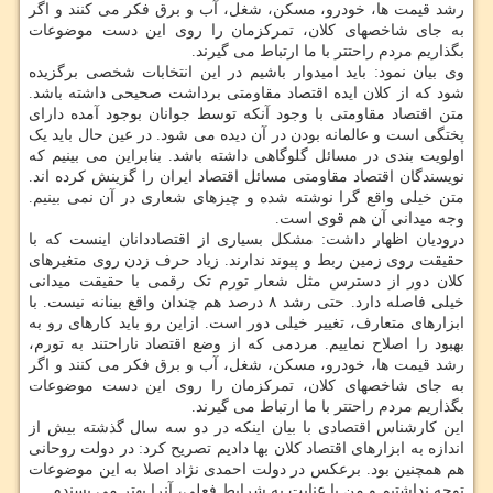
رشد قیمت ها، خودرو، مسکن، شغل، آب و برق فکر می کنند و اگر
به جای شاخصهای کلان، تمرکزمان را روی این دست موضوعات
بگذاریم مردم راحتتر با ما ارتباط می گیرند.
وی بیان نمود: باید امیدوار باشیم در این انتخابات شخصی برگزیده
شود که از کلان ایده اقتصاد مقاومتی برداشت صحیحی داشته باشد.
متن اقتصاد مقاومتی با وجود آنکه توسط جوانان بوجود آمده دارای
پختگی است و عالمانه بودن در آن دیده می شود. در عین حال باید یک
اولویت بندی در مسائل گلوگاهی داشته باشد. بنابراین می بینیم که
نویسندگان اقتصاد مقاومتی مسائل اقتصاد ایران را گزینش کرده اند.
متن خیلی واقع گرا نوشته شده و چیزهای شعاری در آن نمی بینیم.
وجه میدانی آن هم قوی است.
درودیان اظهار داشت: مشکل بسیاری از اقتصاددانان اینست که با
حقیقت روی زمین ربط و پیوند ندارند. زیاد حرف زدن روی متغیرهای
کلان دور از دسترس مثل شعار تورم تک رقمی با حقیقت میدانی
خیلی فاصله دارد. حتی رشد ۸ درصد هم چندان واقع بینانه نیست. با
ابزارهای متعارف، تغییر خیلی دور است. ازاین رو باید کارهای رو به
بهبود را اصلاح نماییم. مردمی که از وضع اقتصاد ناراحتند به تورم،
رشد قیمت ها، خودرو، مسکن، شغل، آب و برق فکر می کنند و اگر
به جای شاخصهای کلان، تمرکزمان را روی این دست موضوعات
بگذاریم مردم راحتتر با ما ارتباط می گیرند.
این کارشناس اقتصادی با بیان اینکه در دو سه سال گذشته بیش از
اندازه به ابزارهای اقتصاد کلان بها دادیم تصریح کرد: در دولت روحانی
هم همچنین بود. برعکس در دولت احمدی نژاد اصلا به این موضوعات
توجه نداشتیم و من با عنایت به شرایط فعلی، آنرا بهتر می پسندم.