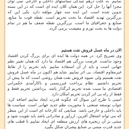
نماییم. به علت درهم تنیدگی سیاستهای داخلی و خارجی نمی توان
مجزا آنها را حل کرد. این همان کلان ایده ای است که در این بسته
تدوین شده است. این ایده سه چهار مولفه دارد. یکی این که
بزرگترین تهدید اقتصاد ما بحث تحریم است. نقطه قوت ما منابع،
صنایع و جغرافیای ما است. بزرگترین نقطه ضعف ما هم در تمام
دولت ها به بحث تورم و معیشت برمی گردد.
الان در ماه عسل فروش نفت هستیم
وی تصریح کرد: در همه دولت ها ایده ای برای بزرگ کردن اقتصاد
وجود نداشت. فرصت بزرگی هم اقتصاد ما دارد که همان تغییر نظم
جهانی است و باید از آن استفاده نماییم. باید تحریم را از نقاط
غیرمقاوم اقتصاد، بی اثر نماییم. شاید هم اکنون در ماه عسل فروش
نفت هستیم ولی شیوه فروش نفت همان روشی است که ما پیش از
تحریم داشتیم. نظام پرداخت غیررسمی و ناکارآمدی حکمرانی
اقتصادی ما سبب شده تحریم اثرگذار باشد. برداشتن تحریم فقط و
فقط از راه بی اثر کردن تحریم امکان دارد.
امینی با طرح این سوال که چگونه قدرت ایجاد نماییم اضافه کرد:
جواب توسعه صنعتی با محوریت نظم جدید جهانی است. سیاست ها
باید داخلی و خارجی باشد. صنایعی که کارخانه ای است از این منظر
که می تواند اشتغال آفرین، ارزآور و صادراتی باشد باید تقویت شود و
مبتنی بر آن زنجیره های ارزش منطقه ای ایجاد نماییم تا قطب های
جدید قدرت مبتنی بر صنایع پیشران شکل بگیرد.