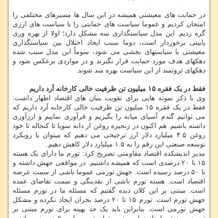
در حمایت های معیشتی همیشه در این سال ها مسیرهای مختلفی را
امتحان کردیم و عموما سیاست های حمایتی را با سیاست های ارزی
گره زدیم. این مدل سیاستگذاری سه مشکل دارد؛ اولا از بهره وری
پایینی برخوردار است، دوما سبب ایجاد اختلال بین سیاستگذاری
معیشتی با سیاستهای بخشی می شود، سوماً این مدل سبب شده
دهکهای هدف مورد حمایت قرار نگیرند و در مواردی برعکس شود و
دهکهای ثروتمند از این سیاست بهره مند شوند.
فقط در یک فقره ۱۵ میلیون تن ظرفیت خالی کارخانه آرد داریم
وی با ذکر نمونه هایی برای تقویت بنیان های اقتصاد اظهار داشت:
فقط در یک فقره ۱۵ میلیون تن ظرفیت خالی کارخانه آرد داریم که
می توانیم گندم آسیای میانه را بگیریم و فرآوری نماییم و ارزآوری
داشته باشیم. هم اکنون در زنجیره روغن از دانه سویا تا کنجاله تا خود
روغن ۴.۵ میلیارد دلار ارز ترجیحی می دهیم که میتوان با رویکرد
توسعه صنعتی این رقم را به ۱.۵ میلیارد دلار کاهش دهیم.
مدیر اندیشکده اقتصاد مقاومتی تصریح کرد: تورم ما دارای یک هسته
۱۵ تا ۲۰ درصدی است که همیشه داشتیم. در مواقعی جهش داشته و
تا ۵۰ درصد رسیده است. جهش تورمی عموما ناشی از سمت عرضه
اقتصاد است. هسته تورم ناشی از نقدینگی و سمت تقاضای عمده
است. مبتنی بر این کلان دیده گفتیم که مسئله ما در تورم مسئله
جهش تورم است. تورم ۱۵ تا ۲۰ درصد بحران ایجاد نکرده و مشکل
جهش تورمی است. بنابراین باید یک حد بهینه برای تورم مبتنی بر