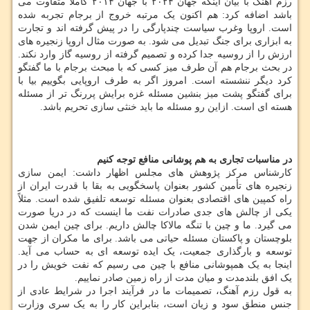
رزم آهنگ با بیان اینکه جهان ۲۰۲۴ با جهان ۲۰۱۴ کاملا متفاوت می
باشد اضافه کرد: هم اکنون یک مرتبه خروج از برجام تجربه شده
است. اروپا وغرب سیاست چندپارگی را در پیش گرفته اند و تجارت
به ابزاری برای جنگ تبدیل می شود. به صورت مثال اروپا زنجیره های
ارزش را از روسیه جدا کرده و تصمیم گرفته از روسیه گاز وارد نکند.
در بحث برجام هم آن طرف میز کسی که با مبحث برجام با ما گفتگو
کرد دیگر ننشسته است. امروز اگر به طرف اروپایی بگوییم بیا با
برای گفتگو پشت میز بنشین مسئله غزه برایش پررنگ تر از مسئله
هسته ای است. ازاین رو مسئله ما باید خنثی سازی تحریم باشد.
در مناسبات تجاری به هم پوشانی منافع توجه کنیم
کارشناس مرکز پژوهش های مجلس اظهار داشت: ایمن سازی
زنجیره های تأمین کشور بعنوان پاسخگویی به بقا با قدرت ایران از
راه کمپین های اقتصادی بعنوان مسئله توسعه تلفیق شده است. مثلاً
یکی از چالش های جدی صادرات نفت ما اینست که در دریا صورت
می گیرد. ما و چین با تنگه مالاکا چالش داریم. برای چین ایمن شدن
بلوچستان و پاکستان مسئله حیاتی می باشد. برای ما مکران از جهت
توسعه و بارگذاری جمعیت، یک ایده توسعه ای به حساب می آید.
اینجا به یک همپوشانی منافع با چین می رسیم که نفت خویش را در
یک افق بلندمدت و میان مدت از راه زمین صادر نماییم.
به قول رزم آهنگ، تصمیمات ما در فرآیند اجرا در شرایط عادی از
جنس منطق سود و زیان است، بنابراین کار را به یک سری وزارت