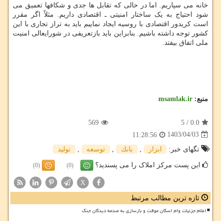
خانه می سپاریم. اما در حالی که تقابل ها جدی و شکافها تعمیق می
شود احتیاج به یک ساختار امنیتی ـ اقتصادی داریم. مثلاً اگر مقرر
است کریدور اقتصادی با روسیه ایجاد نماییم باید به تراز تجاری با این
کشور توجه داشته باشیم. بنابراین باید بازتعریفی در شورایعالی امنیت
ملی اتفاق بیفتد.
منبع:
msamlak.ir
569
5
/
0.0
1403/04/03
11:28:56
تگهای خبر:
ابزار
,
بانك
,
توسعه
,
تولید
این پست مرکز املاک را می پسندید؟
(0)
(0)
X
تازه ترین مطالب مرتبط
اعلام جزئیات وام اسکان موقت و بازسازی به صدمه دیدگان جنگ