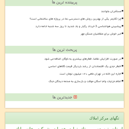
پربیننده ترین ها
مستأجران بخوانند
چرا کلایمر یکی از بهترین روش های دسترسی نما در پروژه های ساختمانی است؟
پیشبینی هواشناسی 3 خرداد رگبار و باد شدید تا روز سه شنبه ادامه دارد
خبر خوش برای متقاضیان مسکن مهر
پربحث ترین ها
در صورت افزایش تقاضا، قطارهای بیشتری به ناوگان اضافه می شود
اخطار جدی یک اقتصاددان از رشد باردیگر قیمت کالاهای اساسی
اجاره این خانه در تهران ماهی ۱۲۰ میلیون تومان است
اعلام جزئیات وام اسکان موقت و بازسازی به صدمه دیدگان جنگ
جدیدترین ها
تگهای مركز املاك
استان
توسعه
رپورتاژ
تولید
خدمات
شركت
خانه
بانك