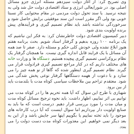
وی تصریح کرد: از آغاز دولت سیزدهم مسئله انرژی جزو مسائل
اصلی بود. در شورایعالی انرژی و ستاد اقتصادی دولت حل شد ولی به
نتیجه نرسید. یا سند تحول دولت مردمی در مقام محتوایی کار نسبتا
خوبی بود ولی اگر مقرر است این سند موفقیتی برایش حاصل شود و
سرخوردگی نداشته باشد باید نظام تصمیم گیری و فرآیندهای پیش
برنده اولویت بندی شود.
دبیر کمیسیون اقتصادی دولت خاطرنشان کرد: به فکر این نباشیم که
یک برنامه ۱۰۰ روزه بدهیم و گرفتار اسناد شویم. بحث برنامه هفتم
هنوز ابلاغ نشده ولی خودش کلی حکم و مسئله دارد. صفر تا صد همه
آن مسائل با یک فرایند قابل اندازه گیری نیست. ما همچنان گرفتار یک
نظام بروکراسی تصمیم گیری پیچیده هستیم.
دستگاه
ها و وزارت
خانه
های مختلف داریم که در کنار مراجع تصمیم گیری فرادولت قرار می
گیرند. نظام تصمیم گیری اینطور شده که گاها از نو همه چیز را می
سازد و با دعوت از ههمه دستگاهها گرفتار نوعی پخش شدگی می
شود. معتقدم تزاحم بین ملاحظات سیاسی کوتاه مدت با بلندمدت باید
از بین برود.
شهبازی با طرح این سوال که آیا همه تحریم ها را در کوتاه مدت می
توانیم بی اثر نماییم، اظهار داشت: باید نحوه ترجیح مسائل کوتاه مدت
و میان مدت را مورد بررسی قرار دهیم. درست است که ما باید به
صنایع اولویت دار بپردازیم اما سوال اینست که آیا درب کارخانه های
موجود را باید تخته نماییم یا بگوییم اینها سر جایش باشد و از این به
بعد دیگر نمی خواهیم. این معذورات کوتاه مدت دست دولت را می
بندد.