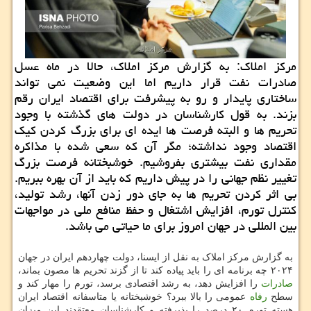
مرکز املاک: به گزارش مرکز املاک، حالا در ماه عسل
صادرات نفت قرار داریم اما این وضعیت نمی تواند
ساختاری پایدار و رو به پیشرفت برای اقتصاد ایران رقم
بزند. به قول کارشناسان در دولت های گذشته با وجود
تحریم ها و البته فرصت ها ایده ای برای بزرگ کردن کیک
اقتصاد وجود نداشته؛ مگر آن که سعی شده با مذاکره
مقداری نفت بیشتری بفروشیم. خوشبختانه فرصت بزرگ
تغییر نظم جهانی را در پیش داریم که باید از آن بهره ببریم.
بی اثر کردن تحریم ها به جای دور زدن آنها، رشد تولید،
کنترل تورم، افزایش اشتغال و حفظ منافع ملی در مواجهات
بین المللی در جهان امروز برای ما حیاتی می باشد.
به گزارش مرکز املاک به نقل از ایسنا، دولت چهاردهم ایران در جهان
۲۰۲۴ چه برنامه ای را باید پیاده کند تا از گزند تحریم ها مصون بماند،
صادرات
را افزایش دهد، به رشد اقتصادی برسد، تورم را مهار کند و
سطح
رفاه
عمومی را بالا ببرد؟ خوشبختانه یا متاسفانه اقتصاد ایران
هسته تورم ۲۰ درصد را پذیرفته و کارشناسان معتقدند این میزان