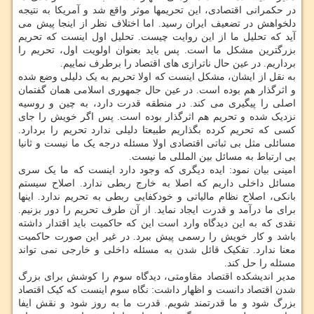
در حکمرانی اقتصادی، این تحریمها موثر واقع شد و آمریکا به نتیجه
دلخواهش در تضعیف ایران رسید. اما اختلاف نظر از اینجا پیش می
آید که تحلیل ما از این روایت چیست. تحلیل اول اینست که تحریم
بزرگترین مشکل ما است. پس باید بعنوان اولویت اول، تحریم را
برداریم. در عین حال ناترازی های اقتصاد را برطرف نماییم.
به نقل از ایشان، مشکل اینست که اولا تحریم به یک دلیلی وضع شده
و اثرگذار هم بوده است. در عین حال جمهوری اسلامی همان گفتمان
اصلی را پیگیری می کند. در منطقه قدرت دارد، به چین و روسیه
نزدیک شده و تحریم هم اثرگذار بوده است. پس اگر خویش را جای
کسی که تحریم کرده بگذاریم طبیعتا دلیلی ندارد تحریم را بردارد.
مسائلی مثل بی ثباتی اقتصادی اولا مسئله درجه یک ما نیست و ثانیا
بی ارتباط به مسائل بین المللی ما نیست.
امینی بیان نمود: ایده دیگری که وجود دارد اینست که ما یک سری
مسائل داخلی داریم که اصلا به خارج ربطی ندارد. اصلاح سیستم
بانکی، اصلاح نظام مالیاتی و خودکفایی ربطی به تحریم ندارد. اینها
برای ما درآمد و قدرت ایجاد نماید. از آن طرف تحریم را دور بزنیم.
نقدی که به این دیدگاه وارد است این که حاکمیت باید اقتدار داشته
باشد و کار خویش را رسمی پیش ببرد. در غیر این صورت حاکمیت
معنا ندارد. تفکیک قائل شدن به مسئله داخلی و خارجی نمی تواند
مسئله را حل کند.
مدیر اندیشکده اقتصاد مقاومتی، دیدگاه سوم را کوشش برای بزرگ
شدن اقتصاد دانست و اظهار داشت: نگاه سوم اینست که کیک اقتصاد
بزرگ شود و ما قدرتمند شویم. قدرت ما به روز شود و نقش ایفا