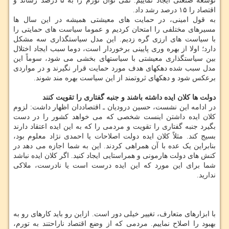
توسعه صنعتی ایجاد نماییم. نمی توان تورم را به ۵ درصد رساند و
اقتصاد را ۱۵ درصد رشد داد.
به قول امینی، در حمایت های معیشتی همیشه در این سال ها
مسیرهای مختلفی را امتحان کردیم و عموما سیاست های حمایتی را
با سیاست های ارزی گره زدیم. این مدل سیاستگذاری سه مشکل
دارد؛ اولا از بهره وری پایینی برخوردار است، دوما سبب ایجاد اختلال
بین سیاستگذاری معیشتی با سیاستهای بخشی می شود، سوماً این
مدل سبب شده دهکهای هدف مورد حمایت قرار نگیرند و در مواردی
برعکس شود و دهکهای ثروتمند از این سیاست بهره مند شوند.
دولت ها کلان ایده داشته باشند و جنبه گفتاری را تقویت کنند
در ادامه این نشست، حسین درودیان ـ اقتصاددان اظهار داشت: لزوم
کلان ایده داشتن اینست شخصی که می خواهد کشور را در دست
بگیرد جنبه گفتاری را تقویت و مردمی را که به این ایده اعتقاد دارند
بسیج کند. مثلاً کلان ایده دولت اصلاحات یا احمدی نژاد معلوم بود،
بنابراین یک عده با آن همراهی کردند. این به شما اجازه می دهد در
کنش های دولت هارمونی و همراستایی ایجاد کنید. اگر کلان ایده نباشد
شما برای این مورد که این ایده درست است یا نادرست، ملاکی
ندارید.
با ابزارهای متعارف، تغییر خیلی دور است. ازاین رو باید کارهای رو به
بهبود را اصلاح نماییم. مردمی که از وضع اقتصاد ناراحتند به تورم،