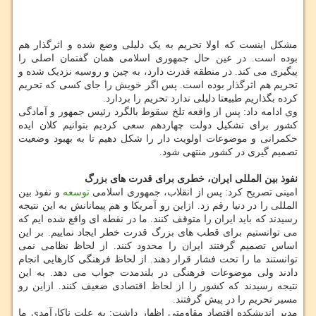
مشکل اینست که اولا تحریم به یک دلیلی وضع شده و اثرگذار هم
بوده است. در عین حال جمهوری اسلامی همان گفتمان اصلی را
پیگیری می کند. در منطقه قدرت دارد، به چین و روسیه نزدیک شده و
تحریم هم اثرگذار بوده است. پس اگر خویش را جای کسی که تحریم
کرده بگذاریم طبیعتا دلیلی ندارد تحریم را بردارد.
وی ادامه داد: پس از واقعه تلخ سقوط بالگرد رئیس جمهور و آمادگی
کشور برای تشکیل دولت چهاردهم سعی کردیم بتوانیم کلان ایده
حکمرانی و موضوعات اولویت دار را شکل دهیم تا به بهبود وضعیت
تصمیم گیری در کشور منتهی شود.
نفوذ بین المللی ایران، خطری برای قدرت های بزرگ
امینی تصریح کرد: پس از انقلاب، جمهوری اسلامی
توسعه
و نفوذ بین
المللی را در دنیا رقم زد. ازاین رو آمریکا و هم پیمانانش به این نتیجه
رسیدند که باید ایران را متوقف کنند. ما در نقطه ای واقع شده ایم که
می توانستیم برای قطب های بزرگ قدرت خطر ایجاد نماییم. بر این
اساس تصمیم گرفتند ایران را محدود کنند. از لحاظ نظامی نمی
توانستند ما را تحت فشار قرار دهند. از لحاظ فرهنگی کارهایی انجام
دادند ولی موضوعات فرهنگی در بلندمدت جواب می دهد. به این
نتیجه رسیدند که کشور را از لحاظ اقتصادی ضعیف کنند. ازاین رو
مسیر تحریم را در پیش گرفتند.
مدیر اندیشکده اقتصاد مقاومتی اظهار داشت: به علت ناکارآمدی ما