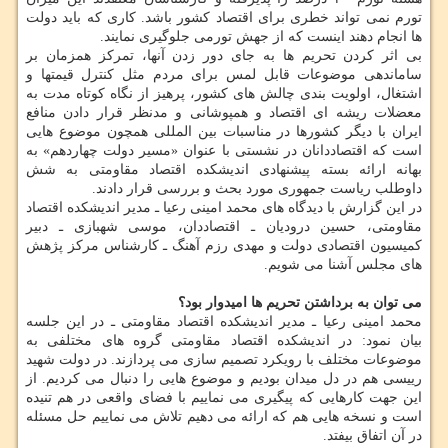
تورم نمی تواند خطری برای اقتصاد کشور باشد. کاری که باید دولت
ها انجام دهند اینست که از جهش تورمی جلوگیری نمایند.
بی اثر کردن تحریم ها به جای دور زدن آنها، تمرکز همزمان بر
ساماندهی موضوعات قابل لمس برای مردم مثل کنترل قیمتها و
اشتغال، اولویت بندی چالش های کشور، پرهیز از نگاه کوتاه مدت به
معضلات ریشه ای اقتصاد و همپوشانی و مدنظر قرار دادن منافع
ایران با دیگر کشورها در مناسبات بین المللی همچون موضوع هایی
است که اقتصاددانان در نشستی با عنوان «مسیر دولت چهاردهم» به
بهانه ارائه بسته پیشنهادی اندیشکده اقتصاد مقاومتی به شش
داوطلب ریاست جمهوری مورد بحث و بررسی قرار دادند.
در این گزارش با دیدگاه های محمد امینی رعیا ـ مدیر اندیشکده اقتصاد
مقاومتی، حسین درودیان ـ اقتصاددان، موسی شهبازی ـ دبیر
کمیسیون اقتصادی دولت و مهدی رزم آهنگ ـ کارشناس مرکز پژهش
های مجلس آشنا می شویم.
می توان به برداشتن تحریم ها امیدوار بود؟
محمد امینی رعیا ـ مدیر اندیشکده اقتصاد مقاومتی ـ در این جلسه
بیان نمود: در اندیشکده اقتصاد مقاومتی گروه های مختلفی به
موضوعات مختلف با رویکرد تصمیم سازی می پردازند. در دولت شهید
رییسی هم در دل میدان بودیم و موضوع هایی را دنبال می کردیم. از
این جهت کارهایی که پیگیری می نماییم با فضای واقعی در هم تنیده
است و نسخه هایی هم که ارائه می دهیم تلاش می نماییم حل مسئله
در آن اتفاق بیفتد.