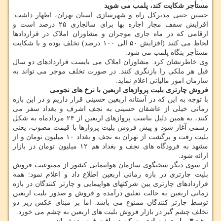
مستأجر شکایت کند، پلمب می شوید
حسین جنتی مدیرکل راه و شهرسازی استان تهران، اظهار داشت:
افزایش سقف مجاز اجاره بها برای سالجاری ۲۵ درصد است و
ارقامی که در ماه جاری موجران و مشاوران املاک در قراردادها
لحاظ می کنند (افزایش ۵۰ الی ۱۰۰ درصد) تخلف بوده و با شکایت
مستأجر بنگاه پلمب می شود.
وی خاطرنشان کرد: مشاوران املاک می بایست قراردادهای دو سال
قبل هر ملکی را بازنگری کنند. در صورت تخلف موجر می تواند به
سازمان امور مالیاتی اعلام نماید.
فروش چارتری بلیت پروازهای اربعین با نرخ های نجومی
با توجه به این که در آستانه اربعین حسینی قرار داریم و در این بازه
زمانی خیلی از عاشقان حسینی به نجف اشرف و بغداد سفر می
کنند، به همین دلیل بناست پروازهای اربعین از ۲۴ مردادماه به شکل
رسمی آغاز شود و پیش فروش بلیت پروازها با قیمت مصوب، یعنی
بلیت رفت و برگشت از تهران به نجف و بغداد ۱۰ میلیون تومان و از
مشهد به فرودگاه های نجف و بغداد هم ۱۲ میلیون تومان در بازار
ارائه شود.
از سوی دیگر سخنگوی سازمان هواپیمایی کشور از ممنوعیت فروش
بلیت چارتری در بازه زمانی اربعین اطلاع داد و اعلام نمود: همه
قراردادهای چارتری بین شرکتهای هواپیمایی و چارتر کنندگان در بازه
زمانی اربعین به حالت تعلیق درآمده و فروش و صدور بلیت اربعین
توسط چارتر کنندگان ممنوع می باشد. اما بر مبنای عکس زیر دو
تخلف چشم گیر در بازار فروش بلیت های اربعین به چشم می خورد.