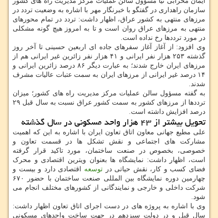
ایمان محرابی نیا مسؤول سالن عملیات مرکز مدیریت راه های کشور
سازمان راهداری در گفتگو با خبرنگار مهر با اشاره به وضعیت تردد در
مرزهای منتهی به کشور عراق، اظهار داشت: تردد در تمام محورهای
منتهی به مرزهای عراق روان است و تا به امروز هیچ گونه مشکلی
در مورد ترددها رخ نداده است.
وی افزود: از آغاز آغاز سفرهای جاده ای اربعین حسینی تا آخر روز
گذشته ۲۵۳ هزار نفر ایرانی و ۴۱ هزار نفر زائرین غیر ایرانی هم از
مرزهای ایران خارج شدند؛ به عبارت دیگر ۸۶ درصد زائرین ایرانی و
۱۴ درصد غیر ایرانی از مرزهای ایران به سمت عتبات عالیات مشرف
شدند.
به گفته مسؤول سالن عملیات مرکز مدیریت راه های کشور؛ میزان
ترددها از مرزهای کشور به سمت کشور عراق نسبت به سال قبل ۲۹
درصد افزایش داشته است.
تحویل بیشتر از ۴۳ هزار واحد مسکونی در سال گذشته
علی مطیع جهانی معاون اتاق تعاون ایران با اشاره به این که اهمیت
مشارکت های اجتماعی و نقش تشکل ها در قسمت تعاون و
خصوصی، بخصوص در صنعت ساختمان، مورد تاکید قرار گرفته
است، اظهار داشت: نمایشگاه ها بعنوان ویترین اقتصادی و محرک
فضای کسب و کار، نقش حیاتی در
توسعه
اقتصادی دارد و بیست و
چهارمین دوره نمایشگاه بین المللی صنعت ساختمان با حضور ۶۷۰
شرکت داخلی و خارجی و نمایندگانی از کشورهای مختلف انجام می
شود.
وی با اشاره به پروژه های در دست اجرای اتاق تعاون اظهار داشت:
سال قبل و در دولت سیزدهم در جهت ساخت واحدهای مسکونی