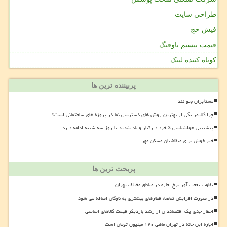
طراحی سایت
فیش حج
قیمت بیسیم باوفنگ
کوتاه کننده لینک
پربیننده ترین ها
مستأجران بخوانند
چرا کلایمر یکی از بهترین روش های دسترسی نما در پروژه های ساختمانی است؟
پیشبینی هواشناسی 3 خرداد رگبار و باد شدید تا روز سه شنبه ادامه دارد
خبر خوش برای متقاضیان مسکن مهر
پربحث ترین ها
تفاوت تعجب آور نرخ اجاره در مناطق مختلف تهران
در صورت افزایش تقاضا، قطارهای بیشتری به ناوگان اضافه می شود
اخطار جدی یک اقتصاددان از رشد باردیگر قیمت کالاهای اساسی
اجاره این خانه در تهران ماهی ۱۲۰ میلیون تومان است