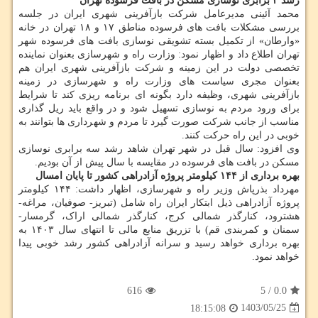
رشد ۳ برابری نوسازی مسکن در بافت فرسوده تهران
محمد آئینی مدیرعامل شرکت بازآفرینی شهری ایران در جلسه
بررسی مشکلات بافت های فرسوده مناطق ۱۷ و ۱۸ تهران در خانه
«وارطان» از تکمیل بسته تشویقی نوسازی بافت های فرسوده شهر
تهران اطلاع داد و اظهار نمود: وزارت راه و شهرسازی بعنوان نماینده
تخصصی دولت در این زمینه و شرکت بازآفرینی شهری ایران هم
بعنوان مجری سیاست های وزارت راه و شهرسازی در زمینه
بازآفرینی شهری، وظیفه دارد بگونه ای برنامه ریزی کند تا شرایط
برای ورود مردم به نوسازی تسهیل شود و در واقع باید ریل گذاری
مناسب از جانب شرکت صورت گیرد تا مردم و شهرداری ها بتوانند به
خوبی در این راه حرکت کنند.
وی افزود: سال قبل در شهر تهران شاهد رشد سه برابری نوسازی
مسکن در بافت های فرسوده در مقایسه با سال پیش از آن بودیم.
بهره برداری از ۱۴۴ کیلومتر پروژه آزادراهی کشور تا پایان امسال
مهرداد بذرپاش وزیر راه و شهرسازی، اظهار داشت: ۱۴۴ کیلومتر
پروژه آزادراهی ذیل ابتکار ‎ایران راه شامل (تبریز- صوفیان، مراغه-
هشترود، کنارگذر شمالی کرج، کنارگذر شمالی اراک، گرمسار-
سمنان و کمربندی قم) با تزریق منابع مالی تا انتهای سال ۱۴۰۳ به
بهره برداری خواهد رسید و سرانه آزادراهی کشور رشد خوبی پیدا
خواهد نمود.
616
5
/
0.0
1403/05/25
18:15:08