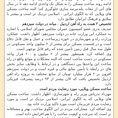
ادامه روند ساخت مسکن را به شکل تک واحدی ادامه دهد تا در سال
های آتی از تبعات بلندمرتبه سازی جلوگیری کند؛ البته ساخت مسکن
های ویلایی که به الگوی ایرانی - اسلامی نزدیک تر است و بیشتر با
سلایق و فرهنگ ایرانیان تطابق دارد.
تخصیص ۲ همت به راه آهن اردبیل - میانه در دولت سیزدهم
صدیف بدری عضو کمیسیون عمران مجلس شورای اسلامی با اشاره
به عملکرد این وزارت خانه در دولت سیزدهم، اظهار داشت: عملکرد
وزارت راه و شهرسازی در حوزه زیرساخت و حمل و نقل قابل دفاع
است و در قسمت مسکن برای بیشتر از ۲ میلیون واحد مسکونی در
طول سه سال قبل زمین تأمین شده که رقم قابل توجهی است.
وی اضافه کرد: همینطور بیشتر از ۲ میلیون و ۶۰۰ هزار واحد
مسکونی در دست ساخت است که البته مشکلات و موانع واقع در راه
ساخت این واحدها بین دستگاهی و در ارتباط با وظایف سایر بخش
های در رابطه با تأمین منابع مالی و غیره است و در دولت سیزدهم
افزون بر ۲ هزار میلیارد تومان از منابع مختلف به پروژه راه آهن
اردبیل تخصیص یافت که الان بیشتر از ۹۳ درصد پیشرفت فیزیکی
دارد.
ساخت مسکن ویلایی، مورد رضایت مردم است
مهرداد بذرپاش وزیر راه و شهرسازی، اظهار داشت: ساخت مسکن
های ویلایی که به الگوی ایرانی- اسلامی نزدیک تر است و مورد
رضایت مردم عزیزمان است مورد تاکید وزارت خانه بود.
وی اضافه کرد: مشارکت مردم در این الگوی ساخت، بهتر و مشتاقانه
تر است که سرعت و کیفیت ساخت را با هم افزایش داده است.