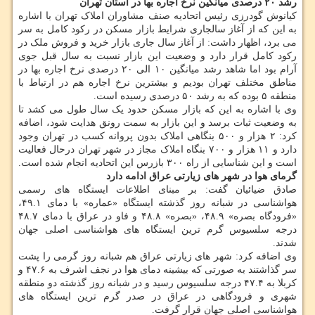
رشد ۲۰ درصدی میانگین نرخ اجاره بها در استان تهران
کیانوش گودرزی رئیس اتحادیه صنف مشاوران املاک تهران با اشاره
به این که از آغاز سالجاری شرایط بازار مسکن در رکود کامل به سر
می برد، اظهار داشت: از آغاز سال جاری بازار خرید و فروش ملک در
رکود کامل قرار دارد و وضعیت این بازار نسبت به سال قبل جوی
آرام بود اما شاهد رشد میانگین ۱۰ الی ۲۰ درصدی نرخ اجاره بها در
مناطق مختلف تهران بودیم و بیشترین نرخ اجاره هم در ارتباط با
منطقه ۵ بوده که به رشد ۵۰ درصدی رسیده است.
وی با اشاره به این که بازار مسکن حدود یک سال طول می کشد تا
به وضعیت ثبات برسد و این بازار به سمت رونق هدایت شود، اضافه
کرد: ۲ هزار و ۵۰۰ بنگاهی املاک بدون پروانه کسب در تهران وجود
دارد و ۱۱ هزار و ۷۰۰ بنگاه املاک مجاز در شهر تهران درحال فعالیت
است و این شناسایی از راه ۳۰۰ بازرس این اتحادیه انجام شده است.
گرمای هوا در شهر های زیارتی عراق ادامه دارد
صادق ضیائیان گفت: بر مبنای اطلاعات ایستگاه های رسمی
هواشناسی در شبانه روز گذشته ایستگاه «عماره» با دمای ۴۹.۱،
«فرودگاه بصره» ۴۸.۹، «بصره» ۴۸.۸ و فاو در عراق با دمای ۴۸.۷
درجه سلسیوس گرم ترین ایستگاه های هواشناسی اصلی جهان
شدند.
وی اضافه کرد: شهر های زیارتی عراق هم شبانه روز گرمی را پشت
سر گذاشتند به صورتی که بیشینه دمای هوا در نجف اشرف به ۴۷.۶ و
کربلا به ۴۷.۴ درجه سلسیوس رسید و در شبانه روز گذشته دو منطقه
شهری و فرودگاهی در عراق در صدر گرم ترین ایستگاه های
هواشناسی اصلی جهان قرار گرفت.