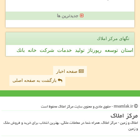
جدیدترین ها
تگهای مركز املاك
استان
توسعه
رپورتاژ
تولید
خدمات
شركت
خانه
بانك
صفحه اخبار
بازگشت به صفحه اصلی
msamlak.ir - حقوق مادی و معنوی سایت مركز املاك محفوظ است
مركز املاك
املاک و زمین - مرکز املاک، همراه شما در معاملات ملکی، بهترین انتخاب برای خرید و فروش ملک
و زمین