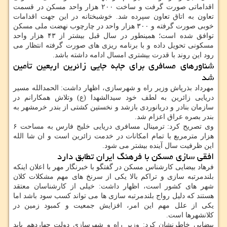
اقداماتی صورت گرفت و ساخت ۲۰۰ هزار واحد مسکن در قسمت
تعاون به اتاق تعاون سپرده شد. خوشبختانه در این جهت اقدامات
خوبی صورت گرفته و ۳۰۰ هزار واحد در چارچوب نهضت ملی مسکن
توافق شده است؛ همینطور در سال قبل بیشتر از ۴۳ هزار واحد
مسکونی تحویل داده و با برنامه ریزی های صورت گرفته انتظار می
رود این روند با قدرت بیشتری امسال ادامه داشته باشد.
شناورهای مسافری برای جابه جایی زائرین اربعین تأمین
شد
مهرداد بذرپاش وزیر راه و شهرسازی، اظهار داشت: الحمدالله مسیر
دریایی زائرین به لطف خود سیدالشهدا (ع) وتلاش همکارانم در
سازمان بنادر و دریانوردی بازشد و نخستین کشتی از بندر خرمشهر به
بندر بصره عراق اعزام شد.
وی تصریح کرد: ترمینال مسافری دریایی خلیج فارس به مساحت ۶
هزار مترمربع با تمام امکانات در خدمت زائرین است و ان شا الله
این ظرفیت سال آینده بیشتر می شود.
افقی سازی مسکن با فرهنگ ایران تطابق دارد
فرهاد بیضایی کارشناس مسکن در گفتگو با خبرنگار مهر با اعلان اینکه
بلندمرتبه سازی و تراکم بالا یکی از سرنخ های مهم مشکلات کلان
شهر های کشور است، اظهار داشت: خیلی از کارشناسان معتقد
هستند که دلیل رواج بلندمرتبه سازی ها می تواند کسب سود باشد اما
یکی از علل مهم این امر، افزایش جمعیت و کمبود زمین در
کلانشهرها است.
بیضایی خاطرنشان کرد: وزیر راه و شهرسازی دولت چهاردهم باید