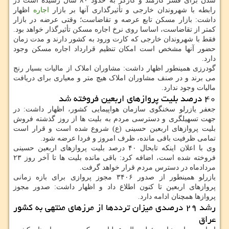
شدن برای قشر کارمند و کارگر به حدود ۸۰ سال رسیده است در
رابطه با شهروندان خارجی و تأثیرگذاری آنها بر بازار
اجاره
اظهار
داشت: بازار مسکن تابع عرصه و تقاضاست؛ وقتی عرضه در بازار
کمتر از تقاضاست، اساسا روی نرخ اجاره مسکن تأثیرگذار خواهد بود.
فقط با شهروندان خارجی که کارت ورود به کشور دارند و مدت زمان
حضور آنها مشخص است امکان تنظیم قرارداد اجاره مسکن وجود
دارد.
گودرزی همینطور اظهار داشت: مشاوران املاک از مالیات بسیار رنج
می برند و در صنف مشاوران املاک هیچ متر و معیاری برای دریافت
مالیات وجود ندارد.
۴۰ درصد بلیت پروازهای اربعین فروخته شد
جعفر یازرلو سخنگوی سازمان هواپیمایی کشور، اظهار داشت: در
جهت تسهیلگری و دسترسی مردم به بلیت ها از روز گذشته فروش
بلیت پروازهای اربعین حسینی (ع) شروع شده است و قرار است
تمامی ظرفیت باقی مانده، ظرف امروز و فردا عرضه شود.
وی با اعلان اینکه تابحال ۴۰ درصد بلیت پروازهای اربعین حسینی
فروخته شده است، اضافه کرد: باقی مانده بلیت ها تا آخر روز ۲۳
مردادماه در دسترس مردم قرار خواهد گرفت.
یازرلو همینطور از صدور ۳۴۰۶ مجوز پروازی برای بازه زمانی
پروازهای اربعین تا کنون اطلاع داد و اظهار داشت: صدور مجوز
پروازها همچنان ادامه دارد.
رشد ۲۹ درصدی میزان ترددها از مرزهای منتهی به کشور
عراق