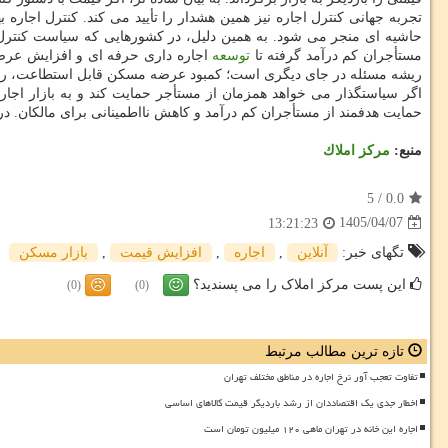
تجربه جهانی کنترل اجاره نیز همین هشدار را تأیید می کند. کنترل اجار
حاشیه ای منجر می شود. به همین دلیل، در کشورهایی که سیاست کنترل 
مستأجران کم درآمد گرفته تا
توسعه
ریشه مسئله در جای دیگری است؛ کمبود عرضه مسکن قابل استطاعت، رکود س
اگر سیاستگذار می خواهد همزمان از مستأجر حمایت کند و به بازار اج
حمایت هدفمند از مستأجران کم درآمد و کاهش نااطمینانی برای مالکان. د
منبع:
مركز املاك
5
/
0.0
1405/04/07
13:21:23
تگهای خبر:
آنلاین
,
اجاره
,
افزایش قیمت
,
بازار مسكن
این پست مرکز املاک را می پسندید؟
(0)
(0)
تازه ترین مطالب مرتبط
تفاوت تعجب آور نرخ اجاره در مناطق مختلف تهران
اخطار جدی یک اقتصاددان از رشد باردیگر قیمت کالاهای اساسی
اجاره این خانه در تهران ماهی ۱۲۰ میلیون تومان است