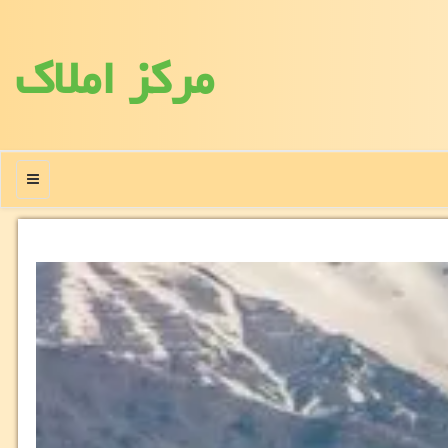
مركز املاك
منو