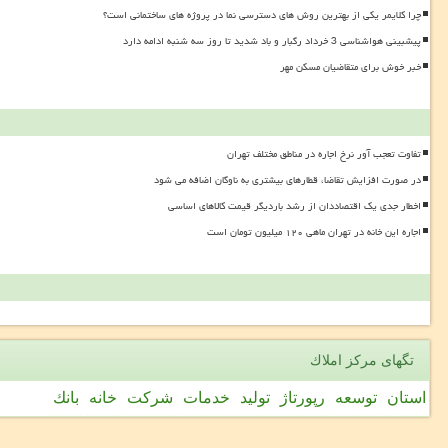
چرا کلایمر یکی از بهترین روش های دسترسی نما در پروژه های ساختمانی است؟
پیشبینی هواشناسی 3 خرداد رگبار و باد شدید تا روز سه شنبه ادامه دارد
خبر خوش برای متقاضیان مسکن مهر
تفاوت تعجب آور نرخ اجاره در مناطق مختلف تهران
در صورت افزایش تقاضا، قطارهای بیشتری به ناوگان اضافه می شود
اخطار جدی یک اقتصاددان از رشد باردیگر قیمت کالاهای اساسی
اجاره این خانه در تهران ماهی ۱۲۰ میلیون تومان است
تگهای مركز املاك
استان
توسعه
رپورتاژ
تولید
خدمات
شركت
خانه
بانك