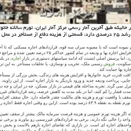
خودکار برای یک سال دیگر تمدید خواهند شد. بر طبق این مصوب
د، اما پرسش اصلی اینست که ادامه سیاستهای دستوری در بازار
اجاره
، در بل
ه سکونت،
فروش
رسمی ملک، تخریب و نوسازی، یا تخلفات مستأجر. به این ترت
اره بها حمایت کند.
ت قدرت خرید خانوارها و افزایش هزینه های زندگی، بخش بزرگی از مستأجران
تب کم هزینه تر از جابه جایی، پرداخت ودیعه جدید و ورود باردیگر به بازار اجاره است.
ترل نمی گردد. تجربه مداخله های قیمتی در بازار مسکن، چه در ایران و چه د
وتاه مدت فشار را کم کنند، اما در بلند مدت به کاهش عرضه، رشد قراردادهای
 که اگر هزینه تورم عمومی و هزینه فرصت سرمایه مالک بیشتر از سقف تعیین
 را خالی نگه دارند، برخی به قراردادهای غیررسمی رو بیاورند و برخی نیز در 
واحدهای اجاره ای است. در بازاری که تقاضای اجاره بازهم بالاست و بخش ب
 کنترل شود اما عرضه افزایش پیدا نکند، بازار در نقطه دیگری واکنش نشان میدهد.