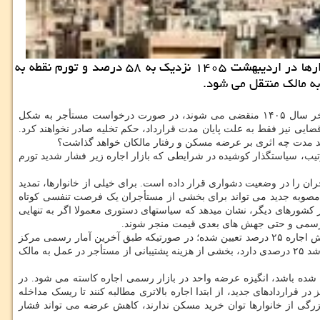
مرکز املاک: حال سقف افزایش اجاره ۲۵ درصد تعیین شده؛ در حالیکه طبق آخرین آمار رسمی مرکز آمار ایران، تورم سالانه خانوارها در اردیبهشت ۱۴۰۵ نزدیک به ۵۸ درصد و تورم نقطه به
به گزارش مرکز املاک به نقل از خبر آنلاین، وزیر راه و شهرسازی اعلام نموده است که با مصوبه سران سه قوه، قراردادهای اجاره مسکنی که تا آخر سال ۱۴۰۵ منقضی می شوند، در صورت درخواست مستأجر به شکل
ه، سقف افزایش اجاره بها و ودیعه در تمام کشور حداکثر ۲۵ درصد تعیین شده و مراجع قضایی نیز فقط به علت پایان مدت قرارداد، حکم تخلیه صادر نخواهند کرد.
ند مدت چه اثری بر عرضه مسکن و رفتار مالکان خواهد گذاشت؟
یب، سیاستگذار کوشیده در شرایطی که بازار اجاره زیر فشار شدید تورم
 را در وضعیت دشواری قرار داده است. برای خیلی از خانوارها، تمدید
 از این زاویه، مصوبه جدید می تواند برای بخشی از مستأجران یک فرصت تنفسی کوتاه
ر کشورهای دیگر، نشان میدهد که سیاستهای دستوری معمولا اگر به تنهایی
 غیررسمی و حتی جهش های بعدی قیمت منجر شوند.
از نگاه اقتصادی، وقتی برای اجاره بها سقف تعیین می شود، باید دید این سقف با واقعیت تورم و هزینه های مالکیت چقدر فاصله دارد. حال سقف افزایش اجاره ۲۵ درصد تعیین شده؛ در صورتیکه طبق آخرین آمار رسمی مرکز
آمار ایران، تورم سالانه خانوارها در اردیبهشت ۱۴۰۵ نزدیک به ۵۸ درصد و تورم نقطه به نقطه ۸۳.۹ درصد بوده است. ازاین رو وقتی اجاره فقط اجازه رشد ۲۵ درصدی دارد، بخشی از هزینه پشتیبانی از مستأجر در عمل به مالک
 شده باشد، انگیزه عرضه واحد در بازار رسمی اجاره کاسته می شود. در
قراردادهای جدید، از ابتدا اجاره بالاتری مطالبه کنند تا ریسک مداخله
زرگی از خانوارها توان خرید مسکن ندارند، کاهش عرضه می تواند فشار