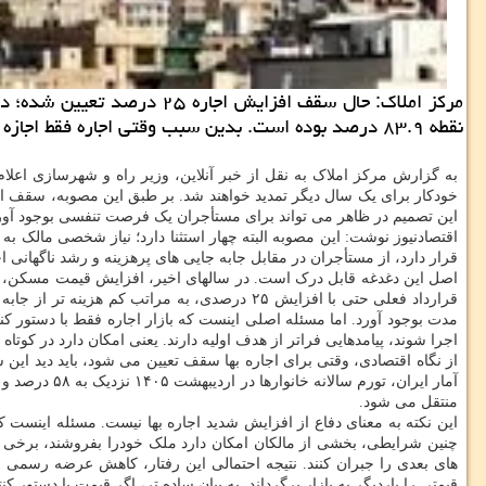
نقطه ۸۳.۹ درصد بوده است. بدین سبب وقتی اجاره فقط اجازه رشد ۲۵ درصدی دارد، قسمتی از هزینه دفاع از مستأجر در عمل به مالک منتقل می شود.
این تصمیم در ظاهر می تواند برای مستأجران یک فرصت تنفسی بوجود آور
اقتصادنیوز نوشت: این مصوبه البته چهار استثنا دارد؛ نیاز شخصی مالک ب
قرار دارد، از مستأجران در مقابل جابه جایی های پرهزینه و رشد ناگهانی اج
اصل این دغدغه قابل درک است. در سالهای اخیر، افزایش قیمت مسکن، اف
قرارداد فعلی حتی با افزایش ۲۵ درصدی، به مرا
مدت بوجود آورد. اما مسئله اصلی اینست که بازار اجاره فقط با دستور کن
اجرا شوند، پیامدهایی فراتر از هدف اولیه دارند. یعنی امکان دارد در ک
منتقل می شود.
این نکته به معنای دفاع از افزایش شدید اجاره بها نیست. مسئله اینست
چنین شرایطی، بخشی از مالکان امکان دارد ملک خودرا بفروشند، برخی واحد
های بعدی را جبران کنند. نتیجه احتمالی این رفتار، کاهش عرضه رسمی 
قیمتی را باردیگر به بازار برگرداند. به بیان ساده تر، اگر قیمت با دستور