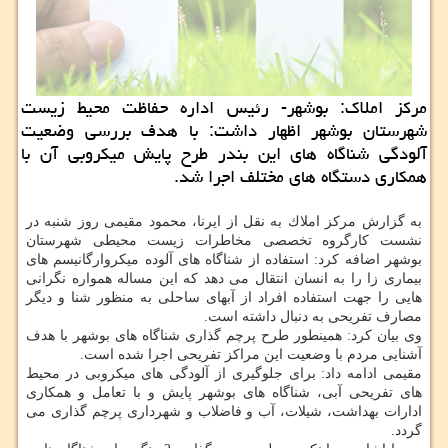
مركز املاك: بوشهر- رئیس اداره حفاظت محیط زیست
شهرستان بوشهر اظهار داشت: با هدف بررسی وضعیت
آلودگی شناگاه های این بندر طرح پایش میكروبی آن با
همكاری دستگاه های مختلف اجرا شد.
به گزارش مركز املاك به نقل از ایرنا، محمود مقیمی روز شنبه در
نشست كارگروه تخصصی مخاطرات زیست محیطی شهرستان
بوشهر اضافه كرد: استفاده از شناگاه های آلوده میكروارگانیسم های
بیماری زا را به انسان انتقال می دهد كه این مساله همواره نگرانی
هایی را جهت استفاده افراد از آبهای ساحلی به منظور شنا و دیگر
مصارف تفریحی به دنبال داشته است.
وی بیان كرد: همینطور طرح پرچم گذاری شناگاه های بوشهر با هدف
آشنایی مردم با وضعیت این مراكز تفریحی اجرا شده است.
مقیمی ادامه داد: برای جلوگیری از آلودگی های میكروبی در محیط
های تفریحی آبی، شناگاه های بوشهر پایش و با تعامل و همكاری
ادارات بهداشت، شیلات، آب و فاضلاب و شهرداری پرچم گذاری می
گردد.