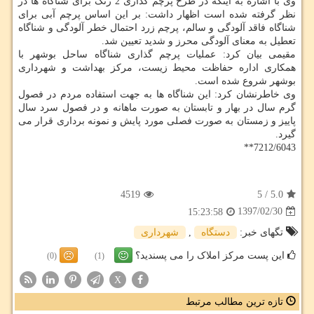
وی با اشاره به اینكه در طرح پرچم گذاری 2 رنگ برای شناگاه ها در
نظر گرفته شده است اظهار داشت: بر این اساس پرچم آبی برای
شناگاه فاقد آلودگی و سالم، پرچم زرد احتمال خطر آلودگی و شناگاه
تعطیل به معنای آلودگی محرز و شدید تعیین شد.
مقیمی بیان كرد: عملیات پرچم گذاری شناگاه ساحل بوشهر با
همكاری اداره حفاظت محیط زیست، مركز بهداشت و شهرداری
بوشهر شروع شده است.
وی خاطرنشان كرد: این شناگاه ها به جهت استفاده مردم در فصول
گرم سال در بهار و تابستان به صورت ماهانه و در فصول سرد سال
پاییز و زمستان به صورت فصلی مورد پایش و نمونه برداری قرار می
گیرد.
7212/6043**
4519
5
/
5.0
1397/02/30
15:23:58
تگهای خبر:
دستگاه
,
شهرداری
این پست مرکز املاک را می پسندید؟
(0)
(1)
X
تازه ترین مطالب مرتبط