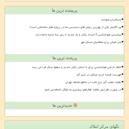
پربیننده ترین ها
مستأجران بخوانند
چرا کلایمر یکی از بهترین روش های دسترسی نما در پروژه های ساختمانی است؟
پیشبینی هواشناسی 3 خرداد رگبار و باد شدید تا روز سه شنبه ادامه دارد
خبر خوش برای متقاضیان مسکن مهر
پربحث ترین ها
اخطار نارنجی هواشناسی برای ۴ استان رگبار شدید و سقوط سنگ فرا می رسد
فهرست قیمت خرید مسکن در نازی آباد
تفاوت تعجب آور نرخ اجاره در مناطق مختلف تهران
در صورت افزایش تقاضا، قطارهای بیشتری به ناوگان اضافه می شود
جدیدترین ها
تگهای مركز املاك