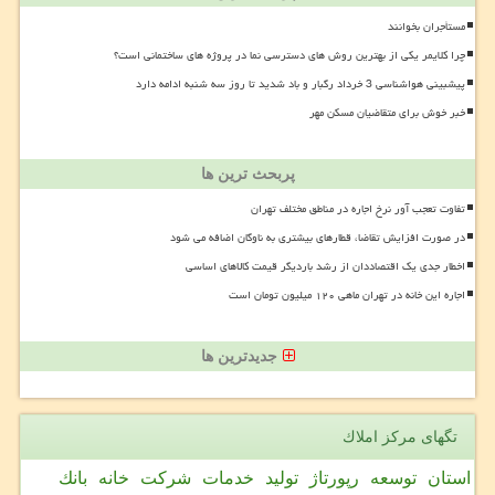
مستأجران بخوانند
چرا کلایمر یکی از بهترین روش های دسترسی نما در پروژه های ساختمانی است؟
پیشبینی هواشناسی 3 خرداد رگبار و باد شدید تا روز سه شنبه ادامه دارد
خبر خوش برای متقاضیان مسکن مهر
پربحث ترین ها
تفاوت تعجب آور نرخ اجاره در مناطق مختلف تهران
در صورت افزایش تقاضا، قطارهای بیشتری به ناوگان اضافه می شود
اخطار جدی یک اقتصاددان از رشد باردیگر قیمت کالاهای اساسی
اجاره این خانه در تهران ماهی ۱۲۰ میلیون تومان است
جدیدترین ها
تگهای مركز املاك
استان
توسعه
رپورتاژ
تولید
خدمات
شركت
خانه
بانك