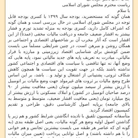
ریاست محترم مجلس شورای اسلامی
با سلام
همان گونه كه مستحضرید، بودجه سال ۱۳۹۹ با كسری بودجه قابل
توجه در مجلس شورای اسلامی در حال بررسی است و همان گونه
كه اشراف كامل دارید، كسری بودجه به منزله تشدید تورم و فشار
بیشتر به اقشار ضعیف جامعه و دریافت مالیات مخفی (عمدتاً) از این
اقشار است كه آثار مخرب آن بر شاخصهای اقتصادی و اجتماعی بر
همگان روشن و مبرهن است، در چنین شرایطی مسلماً می بایست
ضمن كوشش برای شناسایی اقتصاد زیرزمینی و مبارزه با فرار
مالیاتی، مبادرت به تعریف پایه های جدید مالیاتی نمود، پایه هایی كه
وضع آنها، نه تنها تناقضی با سیاست های اقتصادی و اجتماعی كشور
نداشته باشند بلكه در جهت تقویت این سیاست ها همچون كاهش
شكاف ثروتی، پشتیبانی از اشتغال و تولید و… باشد، بر این اساس
طرح وضع مالیات بر ثروت های غیرمولد جهت وضع مالیات بر اتومبیل
با ارزش بیشتر از سیصد میلیون تومان (یعنی معافیت بیشتر از ۹۰
درصد صاحبان اتومبیل در كشور) و املاك مسكونی با ارزش بیشتر از
پنج میلیارد تومان (یعنی معافیت اقشار ضعیف، متوسط و متوسط به
بالای جامعه) برپایه اصول كارشناسی دقیق، طراحی و تقدیم
كمیسیون اقتصاد گردید.
متأسفانه كمیسیون تلفیق با نادیده انگاشتن شرایط كشور و هم زیر پا
گذاشتن اصول اولیه وضع هر گونه مالیات، یعنی اصل طبقه بندی (به
گونه ای كه عناصر هر طبقه می بایست بیشترین تجانس و هم خوانی
را با هم داشته باشند) و اصل توانایی پرداخت (تعیین میزان مالیات