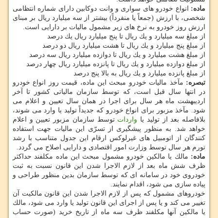
ماده:
انواع خودرو های سواری و وانت دوكابین دارای شماره انتظامی
شخصی، با ارزش (جمعاً یا منفرداً) بیشتر از سه میلیارد ریال بر مبنای
ارزش روز خودرو به نرخ های زیر مشمول مالیات بر دارایی است.
از مبلغ سه میلیارد و یك ریال تا پنج میلیارد ریال یك درصد
از مبلغ پنج میلیارد و یك ریال تا هشت میلیارد ریال دو درصد
از مبلغ هشت میلیارد و یك ریال تا دوازده میلیارد ریال سه درصد
از مبلغ دوازده میلیارد و یك ریال تا پانزده میلیارد ریال چهار درصد
از مبلغ پانزده میلیارد و یك ریال به بالا پنج درصد
تبصره:
مآخذ مالیات خودرو مبحث این ماده، قیمت روز انواع خودرو
در انتها سال قبل است، كه توسط سازمان مالیاتی كشور تا آخر
اردیبهشت ماه هر سال برای اجرا در همان سال تعیین و اعلام می
شود. مآخذ مزبور برای انواع خودرو كه جدیداً تولید یا وارد می شوند،
بلافاصله بعد از تولید یا
واردات
توسط سازمان مزبور تعیین و اعلام
خواهد شد. به منظور پیشگیری از تسرّی این مالیات جهت استفاده
كنندگان از اتومبیل های غیرلوكس ارقام این جدول متناسب با رشد
تورم هر سال توسط وزارت امور اقتصادی و دارایی اصلاح می گردد.
ماده:
مالك یا مالكین خودرو مشمول مبحث این ماده مكلفند حداكثر
ظرف شش ماه بعد از لازم الاجرا شدن این قانون نسبت به ثبت
خودروی خود در سامانه ای كه توسط سازمان بدین منظور طراحی و
پیاده سازی می شود، اقدام نمایند.
خودروهای مشمول كه پس از لازم الاجرا شدن این قانون مالكیت آن
تغییر می كند و یا پس از اجرای این قانون تولید یا وارد می شود، مالك
یا مالكین آنها مكلفند ظرف سه ماه از تاریخ خرید (صورت حساب