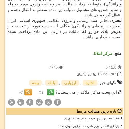
و رانندگی)، منوط به پرداخت مالیات مربوط به خودروی مورد معامله
و سایر خودرو های مشمول مالیات این ماده متعلق به انتقال دهنده و
انتقال گیرنده می باشد.
تبصره:
دفاتر اسناد رسمی و نیروی انتظامی جمهوری اسلامی ایران
(معاونت راهنمایی و رانندگی) مكلف اند حسب مورد از ثبت سند و
تعویض پلاك خودرو كه مالیات بر دارایی این ماده پرداخت نشده
است، خودداری نمایند.
منبع:
مركز املاك
4745
5
/
5.0
1398/11/07
20:43:28
تگهای خبر:
اجاره
,
ارزیابی
,
بانك
,
بیمه
این پست مرکز املاک را می پسندید؟
(0)
(1)
X
تازه ترین مطالب مرتبط
تفاوت تعجب آور نرخ اجاره در مناطق مختلف تهران
اجاره این خانه در تهران ماهی ۱۲۰ میلیون تومان است