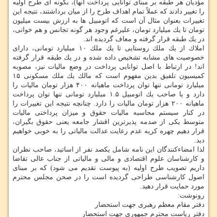
مؤدیان هر طبقه بر مبنای توانایی پرداخت آنها)، بگونه ای طرح اولیه
را تغییر دادند كه عملاً تمام اهداف طرح را از میان برداشتند، نتیجه این
تغییرات بعنوان مثال آن است كه اتومبیل ها به ارزش بیست میلیون
تومان تا یك میلیارد تومان، علیرغم وجود هر گونه تجانس و هم خوانی،
در یك طبقه قرار گرفته و معاف گردیده اند.
املاك از یك ملك روستایی تا یك ملك ۱۰ میلیارد تومانی، دارای
خصوصیت های مشابه تشخیص داده شده و در یك طبقه قرار گرفته
اند! در ارتباط با اصل توانایی پرداخت در وضع مالیات نیز، مصوبه
كمیسیون تلفیق بدین مفهوم است كه مالك یك ملك مسكونی ۱۵
میلیارد تومانی تنها توان پرداخت ماهیانه ۴۰۰ هزار تومان مالیات را
دارد و یا صاحب یك اتومبیل ۱.۵ میلیارد تومانی تنها توان پرداخت
ماهیانه ۲۰۰ هزار تومان مالیات را دارد. چنانچه نتیجه این تغییرات را
در كنار سیستم محاسبه مالیات حقوق و میزان پرداختی مالیات
متوسط یكی از صدمه پذیرترین اقشار جامعه یعنی حقوق بگیران،
قرار دهیم چهره كریه عدم رعایت عدالت مالیاتی را به خوبی خواهیم
دید.
لذا امضاءكنندگان این نامه شامل یكصد نفر از اساتید، صاحب نظران
و كارشناسان علوم اقتصادی و مالی و مالیاتی از جناب عالی تقاضا
داریم تصویب طرح اولیه (به پیوست تقدیم می شود) كه بر مبنای
اصول كارشناسی طراحی گردیده است را در صحن مجلس محترم
مورد حمایت قرار دهید.
رونوشت:
دفتر مقام معظم رهبری جهت استحضار
دفتر ریاست محترم جمهوری جهت استحضار