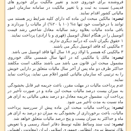
فروشنده برای خودروی جدید و تغییر مالكیت برای خودرو های
قدیمی) نسبت به ثبت و یا تغییر مالكیت در سامانه سازمان امور
مالیاتی كشور اقدام نمایند.
تبصره:
مالكین مبحث این ماده كه دارای كلیه شرایط زیر هستند می
توانند با درخواست خود تنها a% (۱۰ یا ۲۰%) از مالیات را بپردازند و
باقی مانده مالیات بعلاوه رشد سالیانه معادل شاخص رشد قیمت
اتومبیل را در هنگام انتقال اتومبیل (قهری و یا ارادی) پرداخت نمایند.
۱ حقوق بگیران ثابت كه درآمد دیگری ندارند.
۲ مالكینی كه فاقد اتومبیل دیگر می باشند.
۳ مالكینی كه همسر یا اولاد زیر ۱۸ سال آنها فاقد اتومبیل می باشد.
تبصره:
مالك یا مالكینی كه در انتها سال شمسی مالك خودروی
مشمول مبحث این قانون می باشد می باشند مكلف است مكلفند
حداكثر ظرف دو ماه پس از آخر سال مالیات متعلق بر دارایی خویش
را به ترتیبی كه سازمان مالیاتی كشور اعلام می نماید، پرداخت نماید
نمایند.
عدم پرداخت مالیات در مهلت مقرر، باعث جریمه غیر قابل بخشودگی
به میزان بیست درصد مالیات مبحث این ماده و در صورت تأخیر در
پرداخت آن، مشمول جریمه معادل دو درصد بدهی مالیاتی به ازای هر
ماه نسبت به مدت تأخیر می شود.
تبصره:
پرداخت مالیات مبحث این ماده پیش از سررسید پرداخت
مالیات، باعث برخورداری از بخشودگی به میزان دو درصد به ازای هر
ماه و حداكثر به میزان بیست و پنج درصد مالیات متعلق خواهد شد.
تبصره:
ثبت سند وسائط نقلیه توسط دفاتر اسناد رسمی و یا تعویض
پلاك توسط نیروی انتظامی جمهوری اسلامی ایران (معاونت راهنمایی