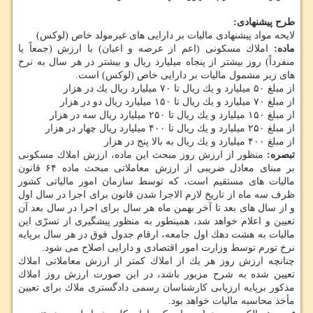
طرح پیشنهادی:
لایحه مواد پیشنهادی مالیات بر دارایی های غیرمولد خاص (لوكس)
ماده:
املاك مسكونی (اعم از عرصه و اعیان) با ارزش (جمعاً یا
منفرداً) روز بیشتر از پنجاه میلیارد ریال و بیشتر در هر سال به نرخ
های زیر مشمول مالیات بر دارایی خاص (لوكس) است.
از مبلغ ۵۰ میلیارد و یك ریال تا ۷۰ میلیارد ریال یك در هزار
از مبلغ ۷۰ میلیارد و یك ریال تا ۱۵۰ میلیارد ریال دو در هزار
از مبلغ ۱۵۰ میلیارد و یك ریال تا ۲۵۰ میلیارد ریال سه در هزار
از مبلغ ۲۵۰ میلیارد و یك ریال تا ۴۰۰ میلیارد ریال چهار در هزار
از مبلغ ۴۰۰ میلیارد و یك ریال به بالا پنج در هزار
تبصره:
منظور از ارزش روز مبحث این ماده، ارزش املاك مسكونی
بر مبنای معادل ضریبی از ارزش معاملاتی مبحث ماده ۶۴ قانون
مالیات های مستقیم است، كه توسط سازمان امور مالیاتی كشور
ظرف سه ماه از تاریخ لازم الاجرا شدن قانون برای اجرا در سال اول
و از سال های بعد تا آخر بهمن ماه هر سال برای اجرا در سال بعد آن
تعیین و اعلام خواهد شد، همینطور به منظور پیشگیری از تسرّی این
مالیات به هشت دهك اول جامعه، ارقام جدول فوق در هر سال برپایه
نرخ تورم توسط وزارت امور اقتصادی و دارایی اصلاح می شود.
چنانچه ارزش روز هر یك از املاك كمتر از ارزش معاملاتی املاك
تعیین شده به شرح مزبور باشد، در این صورت ارزش روز املاك
مذكور برپایه ارزیابی كارشناسان رسمی دادگستری ملاك برای تعیین
مأخذ محاسبه مالیات خواهد بود.