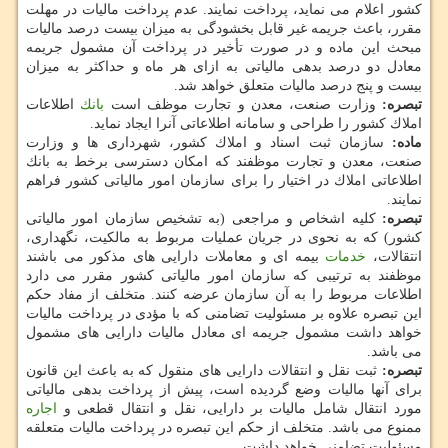
كشور اعلام می نماید، پرداخت نمایند. عدم پرداخت مالیات در مهلت
مقرر، باعث جریمه غیر قابل بخشودگی به میزان بیست درصد مالیات
مبحث این ماده و در صورت تأخیر در پرداخت آن مشمول جریمه
معادل دو درصد بدهی مالیاتی به ازای هر ماه و حداكثر به میزان
بیست و پنج درصد مالیات متعلق خواهد شد.
تبصره:
وزارت صنعت، معدن و تجارت موظف است
بانك
اطلاعات
املاك كشور را طراحی و سامانه اطلاعاتی آنرا ایجاد نماید.
ماده:
سازمان ثبت اسناد و املاك كشور، شهرداری ها و وزارت
صنعت، معدن و تجارت موظفند كه امكان دسترسی برخط به بانك
اطلاعاتی املاك در اختیار را برای سازمان امور مالیاتی كشور فراهم
نمایند.
تبصره:
كلیه اشخاص و مراجعی (به تشخیص سازمان امور مالیاتی
كشور) كه به نحوی در جریان عملیات مربوط به مالكیت، نگهداری،
انتقالات،
خدمات
بیمه ای و معاملات دارایی های مذكور می باشند
موظفند به ترتیبی كه سازمان امور مالیاتی كشور مقرر می دارد
اطلاعات مربوط را به آن سازمان عرضه كنند. متخلف از مفاد حكم
این تبصره علاوه بر مسئولیت تضامنی كه با مؤدی در پرداخت مالیات
خواهد داشت مشمول جریمه ای معادل مالیات دارایی های مشمول
می باشد.
تبصره:
ثبت نقل و انتقالات دارایی های منقول كه به باعث این قانون
برای آنها مالیات وضع گردیده است، پیش از پرداخت بدهی مالیاتی
مورد انتقال شامل مالیات بر دارایی، نقل و انتقال قطعی و
اجاره
ممنوع می باشد. متخلف از حكم این تبصره در پرداخت مالیات متعلقه
مسئولیت تضامنی خواهد داشت.