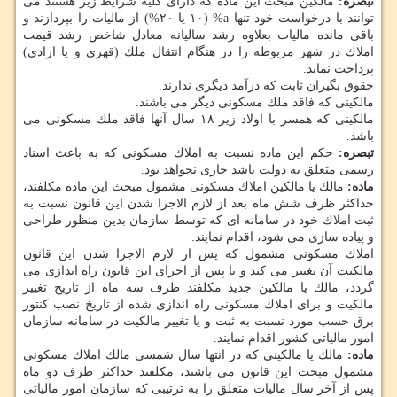
تبصره:
مالكین مبحث این ماده كه دارای كلیه شرایط زیر هستند می
توانند با درخواست خود تنها a% (۱۰ یا ۲۰%) از مالیات را بپردازند و
باقی مانده مالیات بعلاوه رشد سالیانه معادل شاخص رشد قیمت
املاك در شهر مربوطه را در هنگام انتقال ملك (قهری و یا ارادی)
پرداخت نماید.
حقوق بگیران ثابت كه درآمد دیگری ندارند.
مالكینی كه فاقد ملك مسكونی دیگر می باشند.
مالكینی كه همسر با اولاد زیر ۱۸ سال آنها فاقد ملك مسكونی می
باشد.
تبصره:
حكم این ماده نسبت به املاك مسكونی كه به باعث اسناد
رسمی متعلق به دولت باشد جاری نخواهد بود.
ماده:
مالك یا مالكین املاك مسكونی مشمول مبحث این ماده مكلفند،
حداكثر ظرف شش ماه بعد از لازم الاجرا شدن این قانون نسبت به
ثبت املاك خود در سامانه ای كه توسط سازمان بدین منظور طراحی
و پیاده سازی می شود، اقدام نمایند.
املاك مسكونی مشمول كه پس از لازم الاجرا شدن این قانون
مالكیت آن تغییر می كند و یا پس از اجرای این قانون راه اندازی می
گردد، مالك یا مالكین جدید مكلفند ظرف سه ماه از تاریخ تغییر
مالكیت و برای املاك مسكونی راه اندازی شده از تاریخ نصب كنتور
برق حسب مورد نسبت به ثبت و یا تغییر مالكیت در سامانه سازمان
امور مالیاتی كشور اقدام نمایند.
ماده:
مالك یا مالكینی كه در انتها سال شمسی مالك املاك مسكونی
مشمول مبحث این قانون می باشند، مكلفند حداكثر ظرف دو ماه
پس از آخر سال مالیات متعلق را به ترتیبی كه سازمان امور مالیاتی