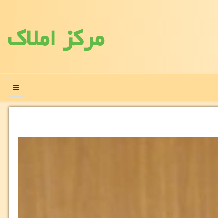
مركز املاك
منو