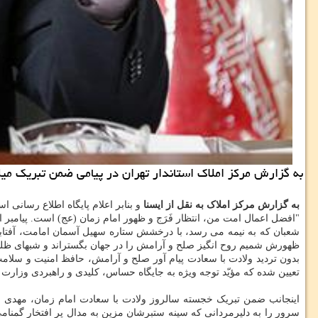
به گزارش مرکز املاک استاندار تهران در پیامی ضمن تبریک میلا
به گزارش مرکز املاک به نقل از ایسنا
و بنابر اعلام پایگاه اطلاع رسانی 
"افضل اعمال امت من، انتظار فَرَج و ظهور امام زمان (عج) است. پیامبر 
شعبان که به نیمه می رسد، با درخشش ستاره سهیل آسمان امامت، آفتاب
ظهورش شمیم روح انگیز صلح و آرامش را در جهان بگستراند و شبهای ظلمانی
بدون تردید ولادت با سعادت پیام آور صلح و آرامش، حافظ امنیت و سلامت
تعیین شده که مؤیّد توجه ویژه به جایگاه حساس، کلیدی و راهبردی وزارت 
اینجانب ضمن تبریک خجسته سالروز ولادت با سعادت امام زمان، مهدی 
سرور را به دلیرمردانی که سینه ستبرشان مزین به مدال پر افتخار گمنا