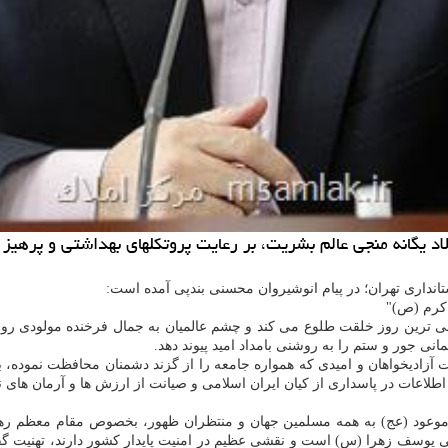
د یگانه منجی عالم بشریت، بر رعایت پروتکلهای بهداشتی و پرهیز ا
استانداری تهران؛ در پیام انوشیروان محسنی بندپی آمده است:
اکرم (ص)"
ی ترین روز خلقت طلوع می کند و چشم عالمیان به جمال فرخنده مولودی ر
 جور و ستم را به روشنی بامداد امید پیوند دهد.
 آزادیخواهان و امیدی که همواره جامعه را از گزند دشمنان محافظت نموده، 
اطلاعات در پاسداری از کیان ایران اسلامی و صیانت از ارزش ها و آرمان های
موعود (عج) به همه مسلمین جهان و منتظران ظهور، بخصوص مقام معظم رهبر
می یوسف زهرا (س) است و نقشی عظیم در امنیت پایدار کشور دارند، تهنیت گ