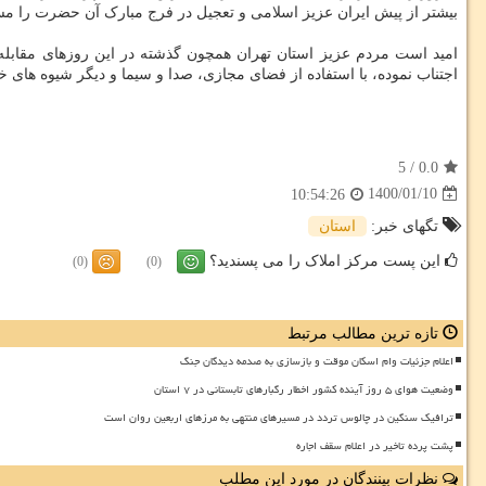
بیشتر از پیش ایران عزیز اسلامی و تعجیل در فرج مبارک آن حضرت را مس
امید است مردم عزیز استان تهران همچون گذشته در این روزهای مقابله 
اجتناب نموده، با استفاده از فضای مجازی، صدا و سیما و دیگر شیوه های خل
5
/
0.0
1400/01/10
10:54:26
تگهای خبر:
استان
این پست مرکز املاک را می پسندید؟
(0)
(0)
تازه ترین مطالب مرتبط
اعلام جزئیات وام اسکان موقت و بازسازی به صدمه دیدگان جنگ
وضعیت هوای ۵ روز آینده کشور اخطار رگبارهای تابستانی در ۷ استان
ترافیک سنگین در چالوس تردد در مسیرهای منتهی به مرزهای اربعین روان است
پشت پرده تاخیر در اعلام سقف اجاره
نظرات بینندگان در مورد این مطلب