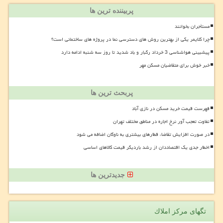
پربیننده ترین ها
مستأجران بخوانند
چرا کلایمر یکی از بهترین روش های دسترسی نما در پروژه های ساختمانی است؟
پیشبینی هواشناسی 3 خرداد رگبار و باد شدید تا روز سه شنبه ادامه دارد
خبر خوش برای متقاضیان مسکن مهر
پربحث ترین ها
فهرست قیمت خرید مسکن در نازی آباد
تفاوت تعجب آور نرخ اجاره در مناطق مختلف تهران
در صورت افزایش تقاضا، قطارهای بیشتری به ناوگان اضافه می شود
اخطار جدی یک اقتصاددان از رشد باردیگر قیمت کالاهای اساسی
جدیدترین ها
تگهای مركز املاك