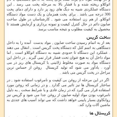
اتوکلاو ریخته شده و با فشار بالا به مرحله پخت می رسد , این
دستگاه عملکردی شبیه به دیگ های زود پز دارد و دارای دمای پخت
300 درجه می باشد . برای پخت همزمان و یک دست مواد دستگاه
اتوکلاو, از هم زن استفاده می شود , کارشناسان در طول ساخت
صابون دائم در حال کنترل کیفیت و نمونه برداری و آزمایش هستند تا
محصول به کیفیت مطلوب و نتیجه مناسب برسد.
ساخت گریس
بعد از به اتمام رسیدن ساخت صابون , مواد بدست آمده را به داخل
دستگاهی به اسم کتل که دستگاه پخت گریس است , انتقال می دهند
. عملکرد این دستگاه تا حدودی شبیه به دستگاه اتوکلاو است , اما
مواد داخل آن به هیچ عنوان تحت فشار قرار نمی گیرند , در داخل این
دستگاه مواد به صورت مخلوط ژلاتینی با کریستال های ریز در می
آورد . یادآور می شود که تولید کریستال روغن از حساس ترین
مراحل در پخت گریس می باشد .
اگر در این مرحله از روغن بی کیفیت و نامرغوب استفاده شود , در
ساختار کریستال ها نیز تاثیر می گذارد , و در زمانی که روغن مورد
استفاده قرار می گیرد که در زمان عادی و یا شرایط سخت , به دلیل
نامرغوب بودن مواد اولیه صابون از روغن جدا می شود و گریس نیز
روانکاوی بسیار پایینی خواهد داشت که می تواند آسیب های جددی به
ماشین آلات وارد کند.
کریستال ها