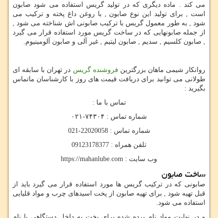
می کند . ماده دیگری که در تولید گریس استفاده می شود صابون
است , برای تولید این نوع صابون , با روغن داغ پخته و ترکیب می
شود , به طور معمول گریس با ترکیب صابونی اش شناخته می شود ,
از جمله صابونهایی که در ساخت گریس مورد استفاده قرار می گیرد
, صابون کلسیم , سدیم , صابون لیتیم , غیر آلی و صابون آلومینیوم.
روانکار شیمی ماهان بزرگترین
فروشنده گریس
در تهران با سابقه ای
طولانی می توانید برای دریافت قیمت های روز با کارشناسان ماتماس
بگیرید :
تماس با ما :
شماره تماس : ۷۴۳۰۴-۰۲۱
شماره تماس : 22020058-021
تلفن همراه : 09123178377
وب سایت :
https://mahanlube.com
ساخت صابون
صابونی که در ترکیب گریس ها مورد استفاده قرار می گیرد باید از
قبل تهیه شود , برای تهیه صابون از پخت اسیدهای چرب و مواد قلیایی
استفاده می شود.
و در نهایت مواد نام برده شده برای پخت به داخل دستگاهی با نام