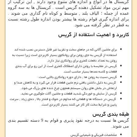
کریستال ها در انواع و اندازه های متنوع وجود دارند , این ترکیب از
مهم ترین مواد تشکیل دهنده گریس است . کریستال ها به سه گروه
عمده از جمله ؛ الیاف بلند , متوسط و کوتاه نام گذاری می شوند .
برای اندازه گیری قوام رشته ها بیشتر بودن اندازه طول رشته نسبت
به قطر در نظر گرفته می شود.
کاربرد و اهمیت استفاده از گریس
برای ماشین آلاتی که در جاهای سخت و تقریبا غیر قابل دسترس نصب شده اند
استفاده از گریس به جای روغن برای روانکاوی بسیار کاربردی است زیرا نسبت به
روغن به تعداد دفعات کمتری برای روانکاری نیاز دارد.
گریس در مقایسه با روغن دارای اصطکاک کمتری است از این رو برای آب بندی
قطعات و کاسه نمدها بسیار مناسب است.
گریس نسبت به روغن ها , دارای دوره روانکاری بالایی است.
گریس به دلیل داشتن بافتی نرم مابین قطعات قرار می گیرد و به کاهش صدا و
ارتعاش در بخش های روان سیستم همچون چرخ دنده های بزرگ می شود.
گریس از سایش و خوردگی شدید قطعات و ماشین آلات جلوگیری می نماید.
گریس در دستگاه ها و قطعاتی که مداوم در شوک و فشار بالا , دمای زیاد , سرعت
پایین و شرایط سخت کار کار می کنند بسیار کاربردی است.
طبقه بندی گریس
گریس ها نسبت به درجه نفوذ پذیری و قوام به 9 دسته تقسیم بندی
می شوند.
مشخصات فیریکی و شیمیایی گریس