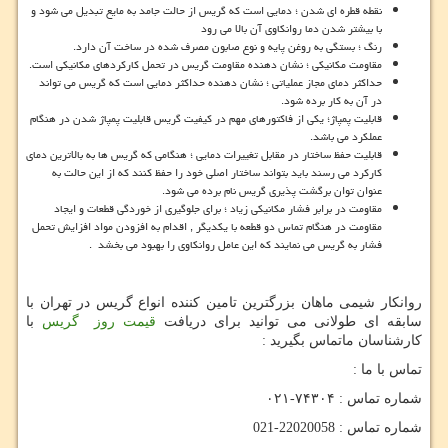
نقطه قطره ای شدن ؛ دمایی است که گریس از حالت جامد به مایع تبدیل می شود و
با بیشتر شدن دما روانکاوی آن بالا می رود
رنگ ؛ بستگی به روغن پایه و نوع صابون مصرف شده در ساخت آن دارد.
مقاومت مکانیکی ؛ نشان دهنده مقاومت گریس در تحمل کارکردهای مکانیکی است.
حداکثر دمای مجاز عملیاتی ؛ نشان دهنده حداکثر دمایی است که گریس می تواند
در آن به کار برده شود.
قابلیت پمپاژ؛ یکی از فاکتورهای مهم در کیفیت گریس قابلیت پمپاژ شدن در هنگام
عملکرد می باشد.
قابلیت حفظ ساختار در مقابل تغییرات دمایی ؛ هنگامی که گریس ها به بالاترین دمای
کارکرد می رسند باید بتواند ساختار اصلی خود را حفظ کنند که از این حالت به
عنوان توان برگشت پذیری گریس نام برده می شود.
مقاومت در برابر فشار مکانیکی زیاد ؛ برای جلوگیری از خوردگی قطعات و ایجاد
مقاومت در هنگام تماس دو قطعه با یکدیگر , اقدام به افزودن مواد افزایش تحمل
فشار به گریس می نمایند که این عامل روانکاوی را بهبود می بخشد .
روانکار شیمی ماهان بزرگترین تامین کننده انواع گریس در تهران با
سابقه ای طولانی می توانید برای دریافت
قیمت روز گریس
با
کارشناسان ماتماس بگیرید :
تماس با ما :
شماره تماس : ۷۴۳۰۴-۰۲۱
شماره تماس : 22020058-021