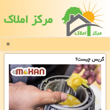
مركز املاك
منو
گریس چیست؟