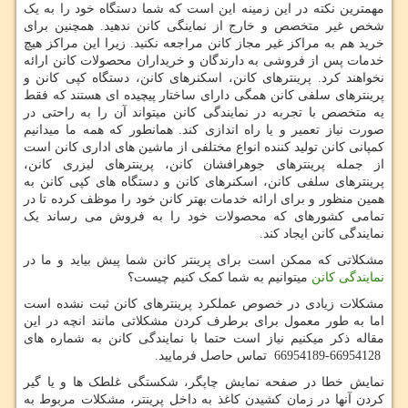
مهمترین نکته در این زمینه این است که شما دستگاه خود را به یک
شخص غیر متخصص و خارج از نماینگی کانن ندهید. همچنین برای
خرید هم به مراکز غیر مجاز کانن مراجعه نکنید. زیرا این مراکز هیچ
خدمات پس از فروشی به دارندگان و خریداران محصولات کانن ارائه
نخواهند کرد. پرینترهای کانن، اسکنرهای کانن، دستگاه کپی کانن و
پرینترهای سلفی کانن همگی دارای ساختار پیچیده ای هستند که فقط
یه متخصص با تجربه در نمایندگی کانن میتواند آن را به راحتی در
صورت نیاز تعمیر و یا راه اندازی کند. همانطور که همه ما میدانیم
کمپانی کانن تولید کننده انواع مختلفی از ماشین های اداری کانن است
از جمله پرینترهای جوهرافشان کانن، پرینترهای لیزری کانن،
پرینترهای سلفی کانن، اسکنرهای کانن و دستگاه های کپی کانن به
همین منظور و برای ارائه خدمات بهتر کانن خود را موظف کرده تا در
تمامی کشورهای که محصولات خود را به فروش می رساند یک
نمایندگی کانن ایجاد کند.
مشکلاتی که ممکن است برای پرینتر کانن شما پیش بیاید و ما در
نمایندگی کانن
میتوانیم به شما کمک کنیم چیست؟
مشکلات زیادی در خصوص عملکرد پرینترهای کانن ثبت نشده است
اما به طور معمول برای برطرف کردن مشکلاتی مانند انچه در این
مقاله ذکر میکنیم نیاز است حتما با نمایندگی کانن به شماره های
66954128-66954189 تماس حاصل فرمایید.
نمایش خطا در صفحه نمایش چاپگر، شکستگی غلطک ها و یا گیر
کردن آنها در زمان کشیدن کاغذ به داخل پرینتر، مشکلات مربوط به