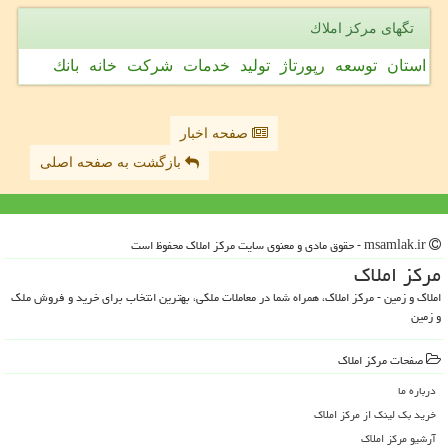
تگهای مركز املاك
استان
توسعه
رپورتاژ
تولید
خدمات
شركت
خانه
بانك
صفحه اخبار
بازگشت به صفحه اصلی
msamlak.ir - حقوق مادی و معنوی سایت مركز املاك محفوظ است
مركز املاك
املاک و زمین - مرکز املاک، همراه شما در معاملات ملکی، بهترین انتخاب برای خرید و فروش ملک
و زمین
صفحات مركز املاك
درباره ما
خرید بک لینک از مركز املاك
آرشیو مركز املاك