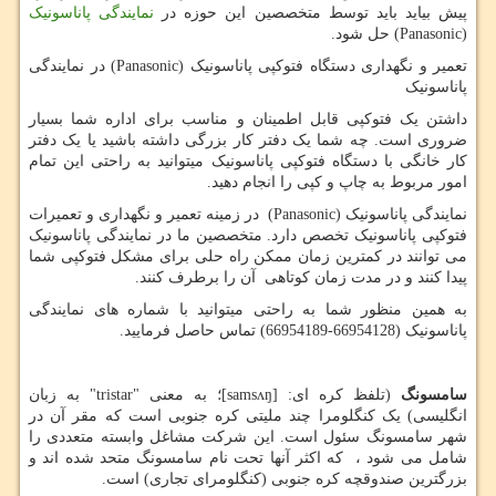
پیش بیاید باید توسط متخصصین این حوزه در
نمایندگی پاناسونیک
Panasonic)
) حل شود.
تعمیر و نگهداری دستگاه فتوکپی پاناسونیک
Panasonic)
) در نمایندگی
پاناسونیک
داشتن یک فتوکپی قابل اطمینان و مناسب برای اداره شما بسیار
ضروری است. چه شما یک دفتر کار بزرگی داشته باشید یا یک دفتر
کار خانگی با دستگاه فتوکپی پاناسونیک میتوانید به راحتی این تمام
امور مربوط به چاپ و کپی را انجام دهید.
نمایندگی پاناسونیک
Panasonic)
) در زمینه تعمیر و نگهداری و تعمیرات
فتوکپی پاناسونیک تخصص دارد. متخصصین ما در نمایندگی پاناسونیک
می توانند در کمترین زمان ممکن راه حلی برای مشکل فتوکپی شما
پیدا کنند و در مدت زمان کوتاهی آن را برطرف کنند.
به همین منظور شما به راحتی میتوانید با شماره های نمایندگی
پاناسونیک (66954128-66954189) تماس حاصل فرمایید.
سامسونگ
(تلفظ کره ای: [
samsʌŋ
]؛ به معنی "
tristar
" به زبان
انگلیسی) یک کنگلومرا چند ملیتی کره جنوبی است که مقر آن در
شهر سامسونگ سئول است. این شرکت مشاغل وابسته متعددی را
شامل می شود ، که اکثر آنها تحت نام سامسونگ متحد شده اند و
بزرگترین صندوقچه کره جنوبی (کنگلومرای تجاری) است.