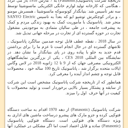
تاریخچه شرکت پاناسونیک(
Panasonic
) به 7 مارس 1918 باز می گردد
، هنگامی که کارخانه تولید لوازم خانگی الکتریکی ماتسوشیتا توسط
سه نفر تأسیس شد: بنیانگذار کونوسوکه ماتسوشیتا ، همسرش مومنو
، و برادر کوچکترش توشیو ایو که بعداً به تاسیس
SANYO Electric
منجر شد. پاناسونیک با مأموریت کمک به بهبود زندگی مردم و کمک
به پیشرفت جامعه ، در طی سالیان متمادی به موجودیتی مشغول
تجارت در حوزه گسترده ای از تجارت در مرحله جهانی تبدیل شد.
در سال 2018 ، نقطه عطف قابل توجه صدمین سالگرد پاناسونیک ،
تلاشهای گسترده ای در حال انجام است تا عزم ما را برای برداشتن
قدم جدید به جلو با پیاده روی در پای بنیانگذار ما نشان دهد. در
نمایشگاه بین المللی
CES 2018
، یکی از بزرگترین نمایشگاههای
الکترونیکی مصرفی جهان که از 9 تا 12 ژانویه 2018 در لاس وگاس
ایالات متحده برگزار شد ، پاناسونیک تاریخ 100 ساله خود ، محصولات
قابل توجه و چشم انداز آینده را معرفی کرد.
همانطور که از تاریخچه شرکت پاناسونیک مشخص است این شرکت
از سابقه و پشتکار بسیار بالایی برخوردار است و تولید محصولات با
کیفیت در آنها حرف اول را میزند.
شرکت پاناسونیک
Panasonic)
) از دهه 1970 اقدام به ساخت دستگاه
فتوکپی کرده و جزو مارک های پیشرو درساخت ماشین های اداری به
ویژه دستگاه های فتوکپی است. دستگاه فتوکپی پاناسونیک
Panasonic)
) ساده و قابل اعتماد است اما اگر مشکلی در عملکرد آنها