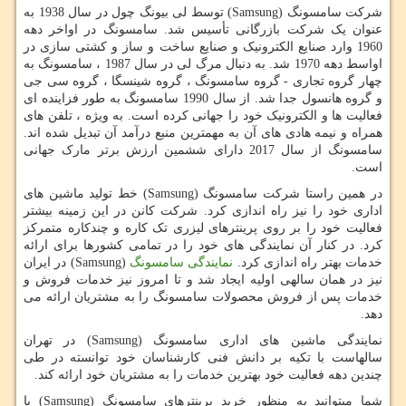
شرکت سامسونگ (
Samsung
) توسط لی بیونگ چول در سال 1938 به
عنوان یک شرکت بازرگانی تأسیس شد. سامسونگ در اواخر دهه
1960 وارد صنایع الکترونیک و صنایع ساخت و ساز و کشتی سازی در
اواسط دهه 1970 شد. به دنبال مرگ لی در سال 1987 ، سامسونگ به
چهار گروه تجاری - گروه سامسونگ ، گروه شینسگا ، گروه سی جی
و گروه هانسول جدا شد. از سال 1990 سامسونگ به طور فزاینده ای
فعالیت ها و الکترونیک خود را جهانی کرده است. به ویژه ، تلفن های
همراه و نیمه هادی های آن به مهمترین منبع درآمد آن تبدیل شده اند.
سامسونگ از سال 2017 دارای ششمین ارزش برتر مارک جهانی
است.
در همین راستا شرکت سامسونگ (
Samsung
) خط تولید ماشین های
اداری خود را نیز راه اندازی کرد. شرکت کانن در این زمینه بیشتر
فعالیت خود را بر روی پرینترهای لیزری تک کاره و چندکاره متمرکز
کرد. در کنار آن نمایندگی های خود را در تمامی کشورها برای ارائه
خدمات بهتر راه اندازی کرد.
نمایندگی سامسونگ
(
Samsung
) در ایران
نیز در همان سالهی اولیه ایجاد شد و تا امروز نیز خدمات فروش و
خدمات پس از فروش محصولات سامسونگ را به مشتریان ارائه می
دهد.
نمایندگی ماشین های اداری سامسونگ (
Samsung
) در تهران
سالهاست با تکیه بر دانش فنی کارشناسان خود توانسته در طی
چندین دهه فعالیت خود بهترین خدمات را به مشتریان خود ارائه کند.
شما میتوانید به منظور خرید پرینترهای سامسونگ (Samsung) با