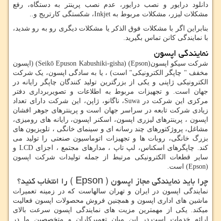
دانلود درایور و نصب درایور، عدم نصب پرینتر به دستگاه، رفع
مشکلات لیزر، مشکلات مربوط به
Inkjet
، شکستگی کارتریج و..
بنابراین اگر با مشکلات فوق الذکر یا مشکلات دیگری رو به رو شدید،
با نمایندگی کانن تماس بگیرید.
نمایندگی اپسون
شرکت سیکو اپسون(
Epson
) (Seikō Epuson Kabushiki-gisha) (اپسون
مخفف " چاپگر الکترونیکی" است) ، یا به سادگی اپسون، یک شرکت
الکترونیکی ژاپنی و یکی از بزرگترین تولید کنندگان چاپگر رایانه در
جهان است. و تجهیزات مربوط به اطلاعات و تصویربرداری دفتر
مرکزی این شرکت در
Suwa
، ناگانو، ژاپن، این شرکت دارای تعداد
زیادی شرکت تابعه در سراسر جهان است و پرینترهای جوهر افشان
اپسون ، پرینترهای لیزری اپسون، اسکنر اپسون، رایانه های رومیزی،
مشاغل، پروژکتورهای چند رسانه ای و سینمای خانگی ، تلویزیون های
بزرگ خانگی، روبات ها و تجهیزات اتوماسیون صنعتی را تولید می
کند. چاپگرهای اسکناس، لپ تاپ ، مدارهای مجتمع ، اجزای
LCD
و
سایر قطعات الکترونیکی مرتبط از جمله تولیدات شرکت اپسون
(
Epson
) است.
چرا باید نمایندگی مجاز اپسون (
Epson
) را انتخاب کنید؟
نمایندگی اپسون در ایران و تهران سالهاست که در زمینه تعمیرات
ماشین های اداری اپسون و همچنین فروش محصولات اپسون فعالیت
میکند. یکی از مهمترین مزیت های نمایندگی اپسون سرعت بالای
ارائه خدمات است.در این میان تعمیرکاران و متخصصین ما در