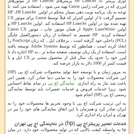
آوری پرینتر
HP LaserJet 5L
پرینترهای
HP LaserJet
از موتورهای
لیزری که در شرکت ژاپنی
Canon
تهیه می شود ، استفاده می کنند. با
توجه به یک برنامه نوبت دهی بسیار محکم در اولین
HP LaserJet
،
HP
تصمیم گرفت تا از اولین کنترلر که قبلاً توسط
Canon
برای موتور
CX
تهیه شده بود در اولین
HP LaserJet
استفاده کند. اولین
HP LaserJet
و
اولین
Apple LaserWriter
از همان موتور چاپ ، موتور
Canon CX
استفاده کردند.
HP
تصمیم به استفاده از زبان دستورالعمل چاپگر
(
PCL
) داخلی خود گرفته است ، برخلاف اپل ، که زبان
PostScript
را
اتخاذ کرده است ، همانطور که توسط
Adobe Systems
توسعه یافته
است. استفاده از یک زبان توصیف صفحه ساده تر ، به
HP
اجازه داد تا
لیزر خود را حدود یک سال قبل از محصول مبتنی بر
CX
اپل و با
قیمت کمتر از 1000 دلار به بازار عرضه کند.
به مرور زمان و با توسعه خط تولید محصولات شرکت اچ پی (
HP
)
این شرکت محصولات خود را به تمامی دنیا صادر کرد. همین امر
باعث شد نیاز به راه اندازی
نمایندگی اچ پی
در تمام نقاط احساس
شود. زیرا خدمات فروش و خدمات تعمیرات باید توسط نمایندگی
رسمی اچ پی (
HP
) انجام شود .
به این ترتیب شرکت اچ پی با وجود تحریم ها محصولات خود را به
ایران صادر کرد و همزمان با این اتفاق نمایندگی های خود را نیز در
تهران و ایران راه اندازی کرد.
خدمات تعمیر پرینتراچ پی
hp)
) در نمایندگی اچ پی تهران
hp
به واسطه کیفت بالایی که در تولید محصولات خود دارد. در میان