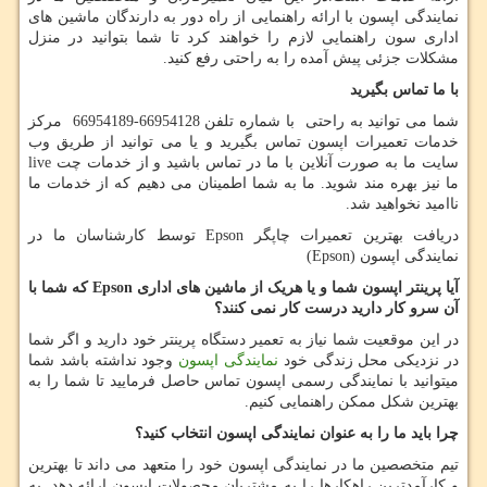
نمایندگی اپسون با ارائه راهنمایی از راه دور به دارندگان ماشین های
اداری سون راهنمایی لازم را خواهند کرد تا شما بتوانید در منزل
مشکلات جزئی پیش آمده را به راحتی رفع کنید.
با ما تماس بگیرید
شما می توانید به راحتی با شماره تلفن 66954128-66954189 مرکز
خدمات تعمیرات اپسون تماس بگیرید و یا می توانید از طریق وب
سایت ما به صورت آنلاین با ما در تماس باشید و از خدمات چت
live
ما نیز بهره مند شوید. ما به شما اطمینان می دهیم که از خدمات ما
ناامید نخواهید شد.
دریافت بهترین تعمیرات چاپگر
Epson
توسط کارشناسان ما در
نمایندگی اپسون (
Epson
)
آیا پرینتر اپسون شما و یا هریک از ماشین های اداری
Epson
که شما با
آن سرو کار دارید درست کار نمی کنند؟
در این موقعیت شما نیاز به تعمیر دستگاه پرینتر خود دارید و اگر شما
در نزدیکی محل زندگی خود
نمایندگی اپسون
وجود نداشته باشد شما
میتوانید با نمایندگی رسمی اپسون تماس حاصل فرمایید تا شما را به
بهترین شکل ممکن راهنمایی کنیم.
چرا باید ما را به عنوان نمایندگی اپسون انتخاب کنید؟
تیم متخصصین ما در نمایندگی اپسون خود را متعهد می داند تا بهترین
و کارآمدترین راهکارها را به مشتریان محصولات اپسون ارائه دهد. به