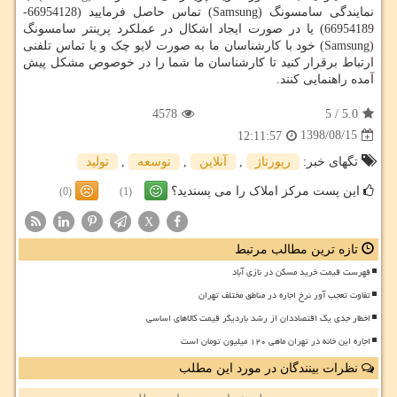
نمایندگی سامسونگ (Samsung) تماس حاصل فرمایید (66954128-
66954189) یا در صورت ایجاد اشکال در عملکرد پرینتر سامسونگ
(Samsung) خود با کارشناسان ما به صورت لایو چک و یا تماس تلفنی
ارتباط برقرار کنید تا کارشناسان ما شما را در خوصوص مشکل پیش
آمده راهنمایی کنند.
4578
5
/
5.0
1398/08/15
12:11:57
تگهای خبر:
رپورتاژ
,
آنلاین
,
توسعه
,
تولید
این پست مرکز املاک را می پسندید؟
(0)
(1)
X
تازه ترین مطالب مرتبط
فهرست قیمت خرید مسکن در نازی آباد
تفاوت تعجب آور نرخ اجاره در مناطق مختلف تهران
اخطار جدی یک اقتصاددان از رشد باردیگر قیمت کالاهای اساسی
اجاره این خانه در تهران ماهی ۱۲۰ میلیون تومان است
نظرات بینندگان در مورد این مطلب