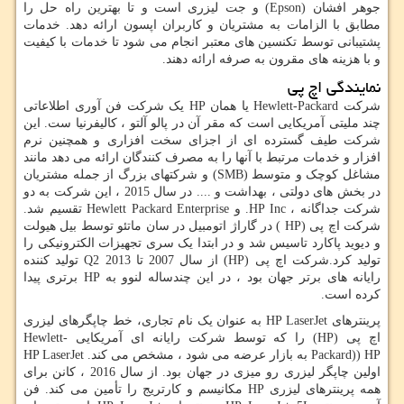
جوهر افشان (
Epson
) و جت لیزری است و تا بهترین راه حل را
مطابق با الزامات به مشتریان و کاربران اپسون ارائه دهد. خدمات
پشتیبانی توسط تکنسین های معتبر انجام می شود تا خدمات با کیفیت
و با هزینه های مقرون به صرفه ارائه دهند.
نمایندگی اچ پی
شرکت
Hewlett-Packard
یا همان
HP
یک شرکت فن آوری اطلاعاتی
چند ملیتی آمریکایی است که مقر آن در پالو آلتو ، کالیفرنیا ست. این
شرکت طیف گسترده ای از اجزای سخت افزاری و همچنین نرم
افزار و خدمات مرتبط با آنها را به مصرف کنندگان ارائه می دهد مانند
مشاغل کوچک و متوسط (
SMB
) و شرکتهای بزرگ از جمله مشتریان
در بخش های دولتی ، بهداشت و .... در سال 2015 ، این شرکت به دو
شرکت جداگانه ،
HP Inc
. و
Hewlett Packard Enterprise
تقسیم شد.
شرکت اچ پی (
HP
) در گاراژ اتومبیل در سان ماتئو توسط بیل هیولت
و دیوید پاکارد تاسیس شد و در ابتدا یک سری تجهیزات الکترونیکی را
تولید کرد.شرکت اچ پی
(HP)
از سال 2007 تا
Q2 2013
تولید کننده
رایانه های برتر جهان بود ، در این چندساله لنوو به
HP
برتری پیدا
کرده است.
پرینترهای
HP LaserJet
به عنوان یک نام تجاری، خط چاپگرهای لیزری
اچ پی
HP)
) را که توسط شرکت رایانه ای آمریکایی
Hewlett-
Packard)) HP
به بازار عرضه می شود ، مشخص می کند.
HP LaserJet
اولین چاپگر لیزری رو میزی در جهان بود. از سال 2016 ، کانن برای
همه پرینترهای لیزری
HP
مکانیسم و کارتریج را تأمین می کند. فن