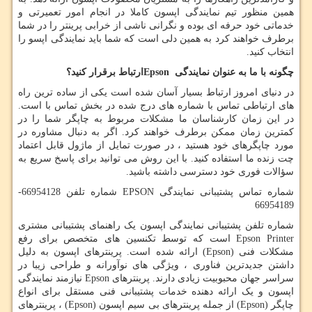
همین منظور تیم نمایندگی اپسون کاملا در انجام امور تعمیرتی و
خدماتی خود حرفه ای بوده و نگرانی ناشی از خرابی پرینتر را در شما
برطرف خواهند کرد به همین دلی است که شما باید نمایندگی اپسو را
انتخاب کنید.
چگونه با ما به عنوان نمایندگی
Epson
ارتباط برقرار کنید؟
در دنیای امروز ارتباط بسیار آسان شده است یکی از ساده ترین راه
های ارتباطی تماس با شماره های درج شده در بخش تماس با است.
در این زمان کارشناسان ما مشکلات مربوط به چاپگر شما را در
کمترین زمان ممکن برطرف خواهند کرد. اگر به دنبال مشاوره در
مورد چاپگرهای خود هستید ، در صورت تمایل از ماژول قابل اعتماد
چت زنده ما استفاده کنید. با این روش می توانید برای پاسخ سریع به
سؤالات فوری خود دسترسی داشته باشید.
شماره تماس پشتیبانی نمایندگی
EPSON
شماره تلفن 66954128-
66954189
شماره تلفن پشتیبانی نمایندگی اپسون یک راهنمای پشتیبانی مشتری
Epson Printer
است که توسط تکنسین های متخصص برای رفع
مشکلات فنی (
Epson
) ارائه شده است. پرینترهای اپسون به دلیل
داشتن جدیدترین فناوری ، ویژگی های نوآورانه و طراحی زیبا در
سراسر جهان محبوبیت زیادی دارند. پرینترهای
Epson
نیازمند نمایندگی
اپسون و یک ارائه دهنده خدمات پشتیبانی فنی مستقل برای انواع
چاپگر (
Epson
) از جمله پرینترهای بی سیم اپسون (
Epson
) ، پرینترهای