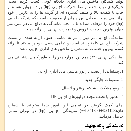
تولید کنندگان ماشین های اداری جایگاه خوبی کسب کرده است.
چاپگرهای تولید شده توسط شرکت اچ پی
hp)
) برنده جوایز هستند و
چاپ با کیفیت بالا و طیف گسترده ای از گزینه ها را به کاربران خود
ارائه می دهند. به دلیل این میزان از محبوبیت است که شرکت اچ پی
hp)
) خود را موظف میداند تا با ایجاد نمایندگی های اچ پی در سرتاسر
جهان بهترین خدمات فروش و تعمیرات اچ پی را ارائه دهند.
نمایندگی اچ پی در تهران نیز به تمامی اصول ارائه شده از سمت
شرکت اچ پی کاملا پایبند است و تمامی سعی خود را میکند تا ارائه
کننده بهترین خدمات به مشریان ماشین های اداری اچ پی باشد.
نمایندگی اچ پی
hp)
) همچنین موارد زیر را به طور کامل پشتیبانی می
کند.
1. پشتیبانی از نصب درایور ماشین های اداری اچ پی
2. تنظیمات چاپگر جدید
3. رفع مشکلات شبکه پرینتر و اتصال
4- تعمیر یا نصب مجدد درایورهای اچ پی
HP
برای کمک گرفتن در تمامی این امور شما میتوانید با شماره
های(66954128-66954189) نمایندگی اچ پی
hp)
) در تهران تماس
حاصل فرمایید.
نمایندگی پاناسونیک