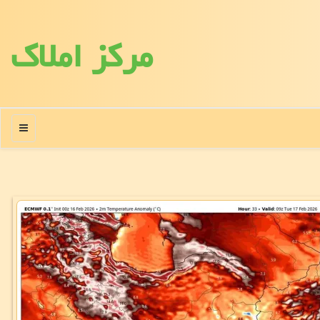
مركز املاك
منو